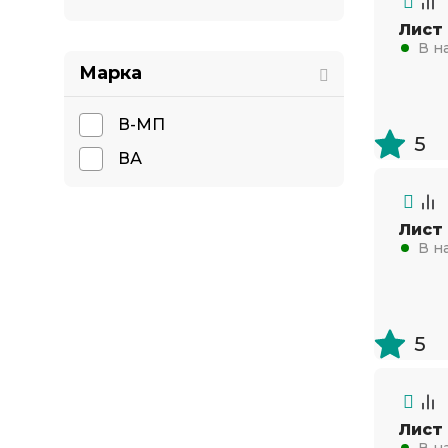
Лист
В н
Марка
В-МП
5
ВА
Лист
В н
5
Лист
В н