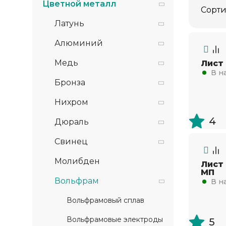
Цветной металл
Сорти
Латунь
Алюминий
Медь
Лист
В н
Бронза
Нихром
4
Дюраль
Свинец
Молибден
Лист
МП
Вольфрам
В н
Вольфрамовый сплав
Вольфрамовые электроды
5