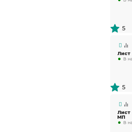
5
Лист
В н
5
Лист
МП
В н