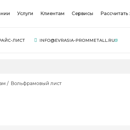
ании
Услуги
Клиентам
Сервисы
Рассчитать 
РАЙС-ЛИСТ
INFO@EVRASIA-PROMMETALL.RU
ам
Вольфрамовый лист