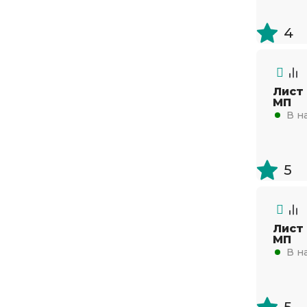
4
Лист
МП
В н
5
Лист
МП
В н
5