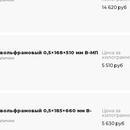
14 620
руб
 вольфрамовый 0,5×168×510 мм В-МП
Цена за
килограмм
аличии
5 510
руб
 вольфрамовый 0,5×185×660 мм В-
Цена за
килограмм
аличии
5 630
руб