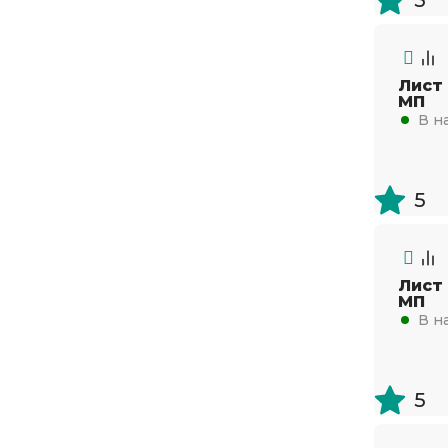
Лист
МП
В н
5
Лист
МП
В н
5