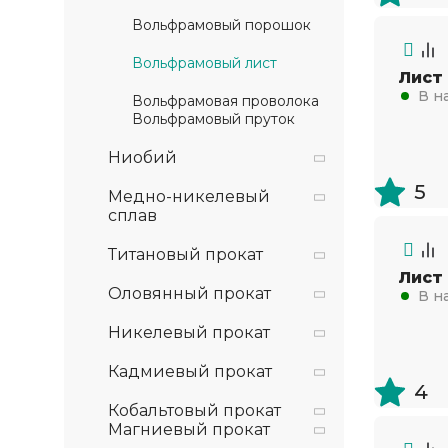
Вольфрамовый порошок
Вольфрамовый лист
Лист
В н
Вольфрамовая проволока
Вольфрамовый пруток
Ниобий
5
Медно-никелевый
сплав
Титановый прокат
Лист
Оловянный прокат
В н
Никелевый прокат
Кадмиевый прокат
4
Кобальтовый прокат
Магниевый прокат