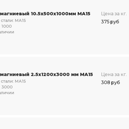
 магниевый 10.5х500х1000мм МА15
Цена за кг.
стали:
МА15
375
руб
:
1000
аличии
 магниевый 2.5х1200х3000 мм МА15
Цена за кг.
стали:
МА15
308
руб
:
3000
аличии