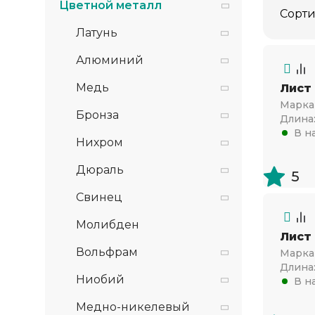
Цветной металл
Сорти
Латунь
Алюминий
Медь
Лист
Марка 
Бронза
Длина
В н
Нихром
Дюраль
5
Свинец
Молибден
Лист
Вольфрам
Марка 
Длина
Ниобий
В н
Медно-никелевый