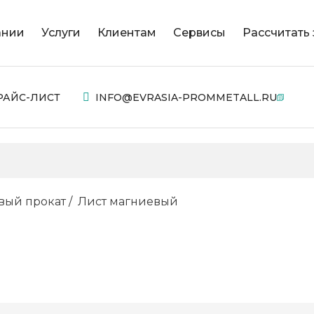
ании
Услуги
Клиентам
Сервисы
Рассчитать 
РАЙС-ЛИСТ
INFO@EVRASIA-PROMMETALL.RU
вый прокат
Лист магниевый