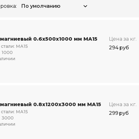
ровка:
 магниевый 0.6х500х1000 мм МА15
Цена за кг.
стали:
МА15
294
руб
:
1000
аличии
 магниевый 0.8х1200х3000 мм МА15
Цена за кг.
стали:
МА15
299
руб
:
3000
аличии