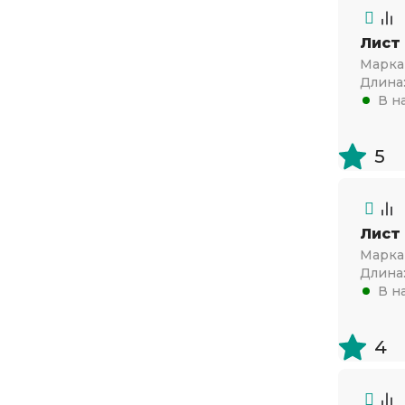
6.5х500х1000
Лист
9.5х1500х3000
Марка 
10.5х500х1000
Длина
В н
5
Лист
Марка 
Длина
В н
4