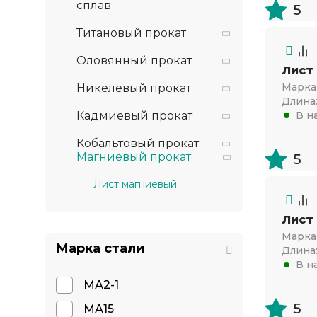
сплав
5
Титановый прокат
Оловянный прокат
Лист
Марка 
Никелевый прокат
Длина
Кадмиевый прокат
В н
Кобальтовый прокат
Магниевый прокат
5
Лист магниевый
Лист
Марка 
Марка стали
Длина
В н
МА2-1
5
МА15