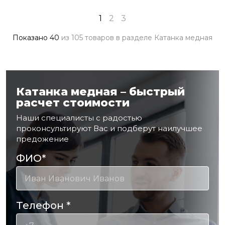
1
2
3
Показано
40
из
105 товаров
в разделе
Катанка медная
Катанка медная – быстрый
расчет стоимости
Наши специалисты с радостью
проконсультируют Вас и подберут наилучшее
предожение
ФИО
*
Телефон
*