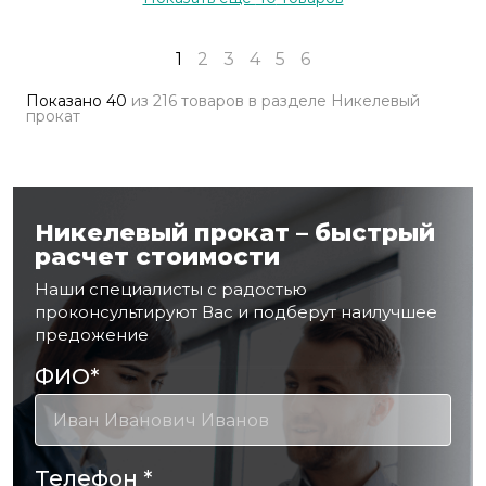
1
2
3
4
5
6
Показано
40
из
216 товаров
в разделе
Никелевый
прокат
Никелевый прокат – быстрый
расчет стоимости
Наши специалисты с радостью
проконсультируют Вас и подберут наилучшее
предожение
ФИО
*
Телефон
*