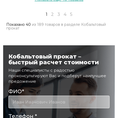
1
2
3
4
5
Показано
40
из
189 товаров
в разделе
Кобальтовый
прокат
Кобальтовый прокат –
быстрый расчет стоимости
Наши специалисты с радостью
проконсультируют Вас и подберут наилучшее
предожение
ФИО
*
Телефон
*