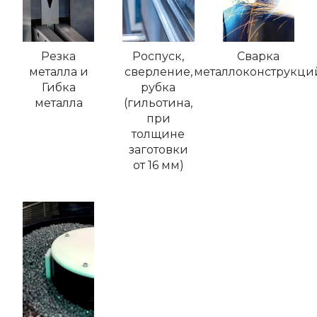
Резка
Роспуск,
Сварка
металла и
сверление,
металлоконструкци
Гибка
рубка
металла
(гильотина,
при
толщине
заготовки
от 16 мм)