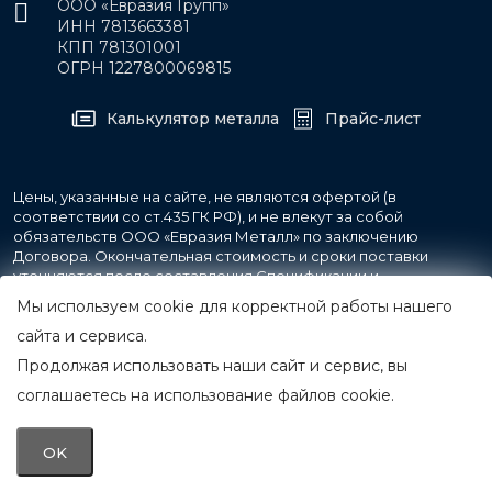
ООО «Евразия Групп»
ИНН 7813663381
КПП 781301001
ОГРН 1227800069815
Калькулятор металла
Прайс-лист
Цены, указанные на сайте, не являются офертой (в
соответствии со ст.435 ГК РФ), и не влекут за собой
обязательств ООО «Евразия Металл» по заключению
Договора. Окончательная стоимость и сроки поставки
уточняются после составления Спецификации и
фиксируются в Счете на оплату, а также Спецификации на
Мы используем cookie для корректной работы нашего
поставку товара.
сайта и сервиса.
Продолжая использовать наши сайт и сервис, вы
© 2007-2026 Все права защищены.
ООО «Евразия Металл»
соглашаетесь на использование файлов cookie.
Принимаем к оплате
OK