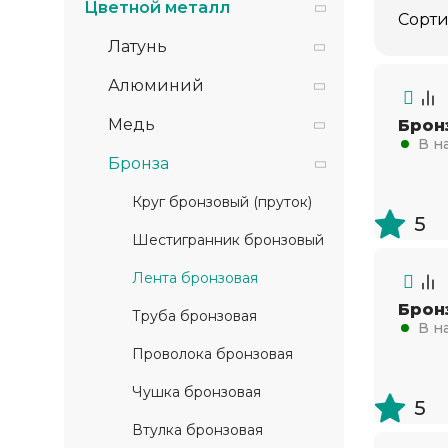
Цветной металл
Сорти
Латунь
Алюминий
Медь
Бронз
В н
Бронза
Круг бронзовый (пруток)
5
Шестигранник бронзовый
Лента бронзовая
Бронз
Труба бронзовая
В н
Проволока бронзовая
Чушка бронзовая
5
Втулка бронзовая