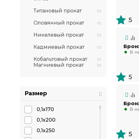
Титановый прокат
5
Оловянный прокат
Никелевый прокат
Брон
Кадмиевый прокат
В н
Кобальтовый прокат
Магниевый прокат
5
Размер
Бронз
0,1х170
В н
0,1х200
0,1х250
5