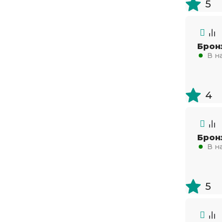
5
0,6х250
0,6х288
Брон
0,6х300
В н
0,7х200
0,7х220
4
0,7х250
0,7х300
0,8х250
Брон
В н
0,8х270
0,8х300
0,9х200
5
0,12х200
0,12х250