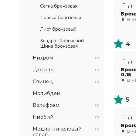
Сетка бронзовая
Брон
Полоса бронзовая
В н
Лист бронзовый
Квадрат бронзовый
4
Шина бронзовая
Нихром
Дюраль
Брон
0.15
В н
Свинец
Молибден
5
Вольфрам
Ниобий
Брон
Медно-никелевый
В н
сплав