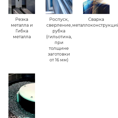
Резка
Роспуск,
Сварка
металла и
сверление,
металлоконструкци
Гибка
рубка
металла
(гильотина,
при
толщине
заготовки
от 16 мм)