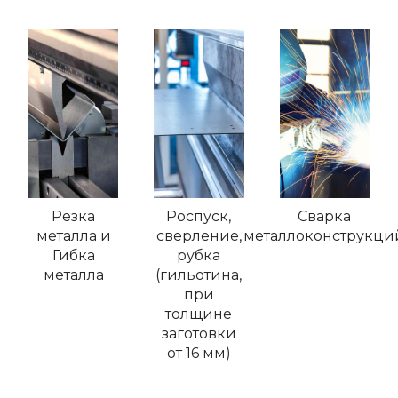
Резка
Роспуск,
Сварка
металла и
сверление,
металлоконструкци
Гибка
рубка
металла
(гильотина,
при
толщине
заготовки
от 16 мм)