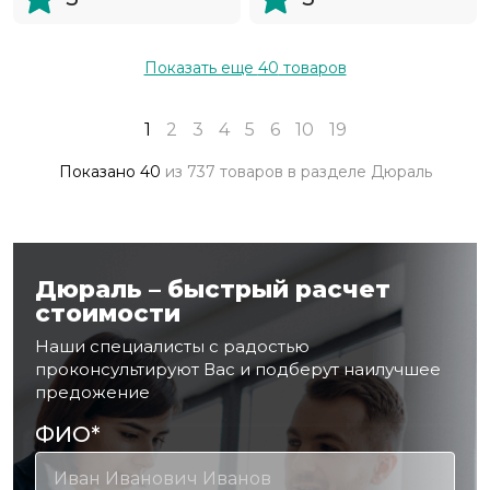
Показать еще
40
товаров
1
2
3
4
5
6
10
19
Показано
40
из
737 товаров
в разделе
Дюраль
Дюраль – быстрый расчет
стоимости
Наши специалисты с радостью
проконсультируют Вас и подберут наилучшее
предожение
ФИО
*