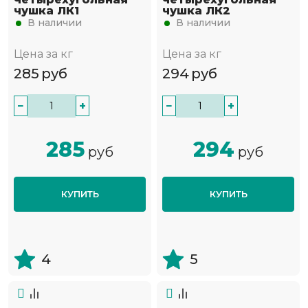
чушка ЛК1
чушка ЛК2
В наличии
В наличии
Цена за кг
Цена за кг
285
руб
294
руб
−
+
−
+
285
294
руб
руб
КУПИТЬ
КУПИТЬ
4
5