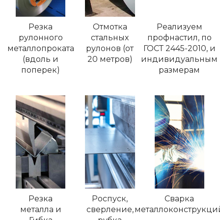
Резка
Отмотка
Реализуем
рулонного
стальных
профнастил, по
металлопроката
рулонов (от
ГОСТ 2445-2010, и
(вдоль и
20 метров)
индивидуальным
поперек)
размерам
Резка
Роспуск,
Сварка
металла и
сверление,
металлоконструкци