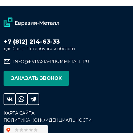
+7 (812) 214-63-33
для Санкт-Петербурга и области
INFO@EVRASIA-PROMMETALL.RU
ЗАКАЗАТЬ ЗВОНОК
КАРТА САЙТА
ПОЛИТИКА КОНФИДЕНЦИАЛЬНОСТИ