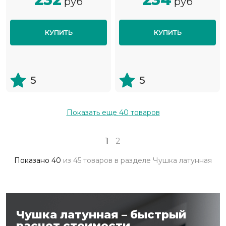
руб
руб
КУПИТЬ
КУПИТЬ
5
5
Показать еще
40
товаров
1
2
Показано
40
из
45 товаров
в разделе
Чушка латунная
Чушка латунная – быстрый
расчет стоимости