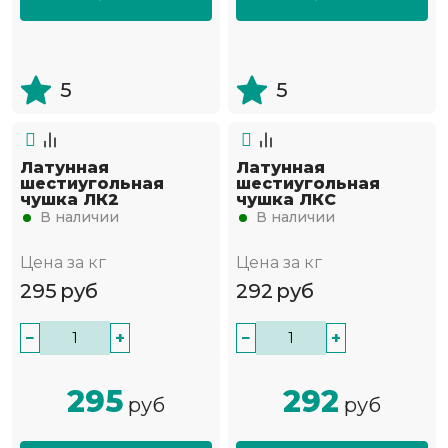
5
5
Латунная
Латунная
шестиугольная
шестиугольная
чушка ЛК2
чушка ЛКС
В наличии
В наличии
Цена за кг
Цена за кг
295
руб
292
руб
−
+
−
+
295
292
руб
руб