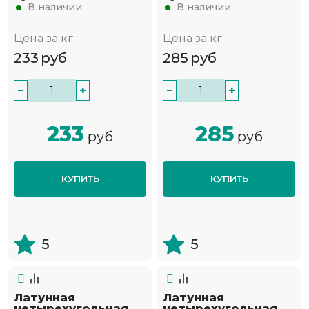
В наличии
В наличии
Цена за кг
Цена за кг
233
руб
285
руб
−
+
−
+
233
285
руб
руб
КУПИТЬ
КУПИТЬ
5
5
Латунная
Латунная
четырехугольная
четырехугольная