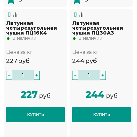
Латунная
Латунная
четырехугольная
четырехугольная
чушка ЛЦ16К4
чушка ЛЦ30А3
В наличии
В наличии
Цена за кг
Цена за кг
227
руб
244
руб
−
+
−
+
227
244
руб
руб
КУПИТЬ
КУПИТЬ