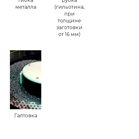
Гибка
рубка
металла
(гильотина,
при
толщине
заготовки
от 16 мм)
Галтовка