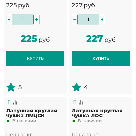
225
руб
227
руб
−
+
−
+
225
227
руб
руб
КУПИТЬ
КУПИТЬ
5
4
Латунная круглая
Латунная круглая
чушка ЛМцСК
чушка ЛОС
В наличии
В наличии
Цена за кг
Цена за кг