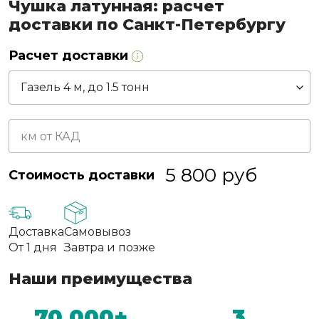
Чушка латунная: расчет
доставки по Санкт-Петербургу
Расчет доставки
5 800
руб
Стоимость доставки
Доставка
Самовывоз
От 1 дня
Завтра и позже
Наши преимущества
70 000+
3