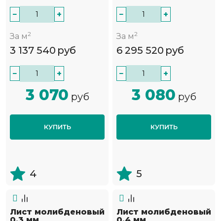
−
+
−
+
2
2
За м
За м
3 137 540
руб
6 295 520
руб
−
+
−
+
3 070
3 080
руб
руб
КУПИТЬ
КУПИТЬ
4
5
Лист молибденовый
Лист молибденовый
0,3 мм
0,4 мм