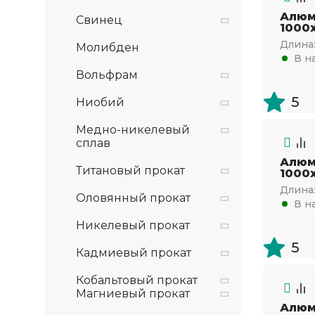
Алюм
Свинец
1000х
Длина
Молибден
В н
Вольфрам
5
Ниобий
Медно-никелевый
сплав
Алюм
Титановый прокат
1000х
Длина
Оловянный прокат
В н
Никелевый прокат
5
Кадмиевый прокат
Кобальтовый прокат
Магниевый прокат
Алюм