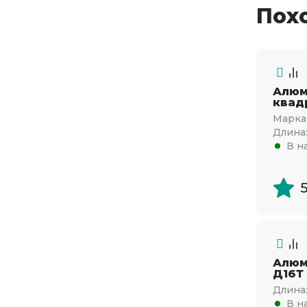
Пох
Алюм
квад
Марка 
Длина
В н
Алюм
Д16Т 
Длина
В н