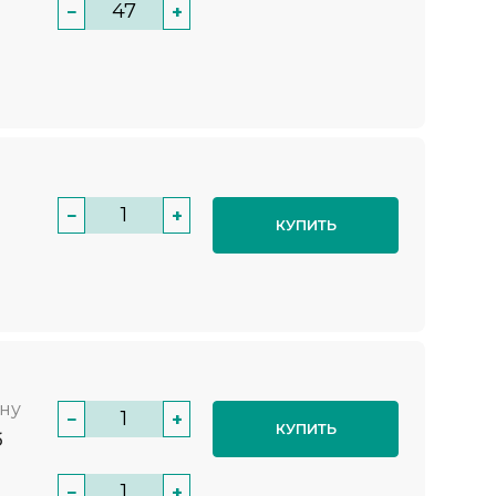
−
+
−
+
КУПИТЬ
нну
−
+
КУПИТЬ
б
−
+