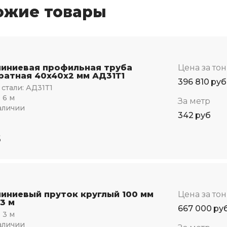
ожие товары
иниевая профильная труба
Цена за то
ратная 40x40x2 мм АД31Т1
396 810
руб
стали:
АД31Т1
:
6 м
За метр
аличии
342
руб
5
иниевый пруток круглый 100 мм
Цена за то
3 м
667 000
ру
:
3 м
аличии