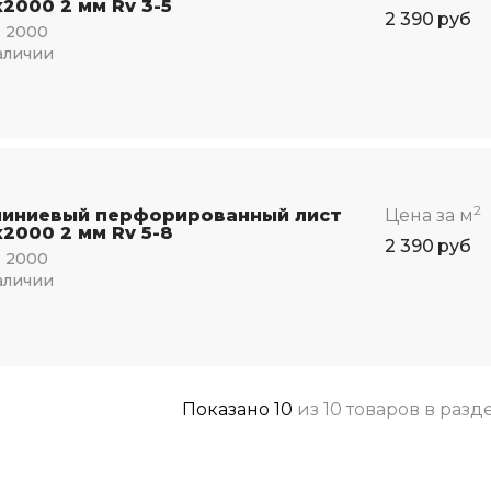
2000 2 мм Rv 3-5
2 390
руб
:
2000
аличии
2
иниевый перфорированный лист
Цена за м
2000 2 мм Rv 5-8
2 390
руб
:
2000
аличии
Показано
10
из
10 товаров
в разд