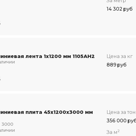
За метр
14 302
руб
5
иниевая лента 1x1200 мм 1105АН2
Цена за кг
аличии
889
руб
5
иниевая плита 45x1200x3000 мм
Цена за то
356 000
ру
:
3000
аличии
2
За м