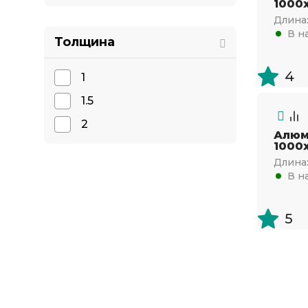
1000х
Длина
В н
Толщина
4
1
1.5
2
Алюм
1000х
Длина
В н
5