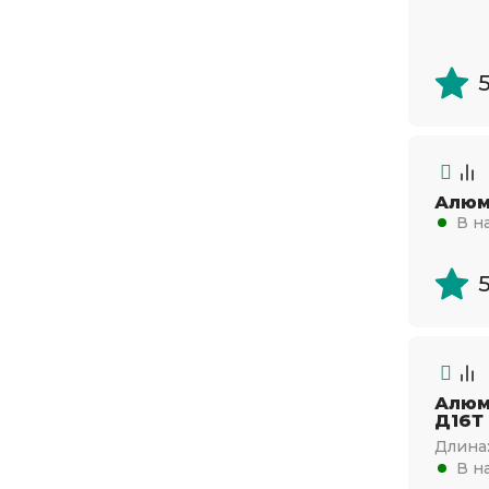
Алюм
В н
Алюм
Д16Т
Длина
В н