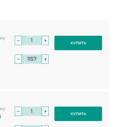
нну
−
+
КУПИТЬ
−
+
нну
−
+
КУПИТЬ
б