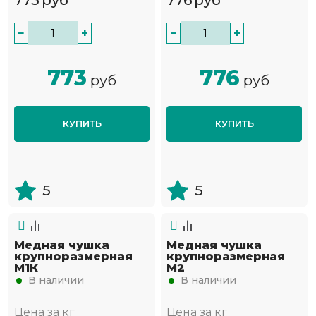
773
руб
776
руб
−
+
−
+
773
776
руб
руб
КУПИТЬ
КУПИТЬ
5
5
Медная чушка
Медная чушка
крупноразмерная
крупноразмерная
М1К
М2
В наличии
В наличии
Цена за кг
Цена за кг