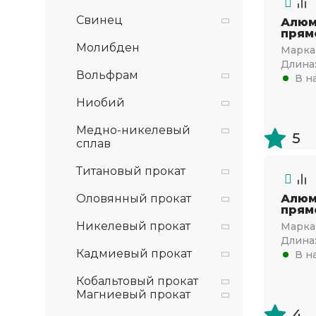
Свинец
Алюм
прям
Молибден
Марка 
Длина
Вольфрам
В н
Ниобий
Медно-никелевый
5
сплав
Титановый прокат
Оловянный прокат
Алюм
прям
Никелевый прокат
Марка 
Длина
Кадмиевый прокат
В н
Кобальтовый прокат
Магниевый прокат
4