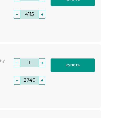
−
+
нну
−
+
КУПИТЬ
−
+