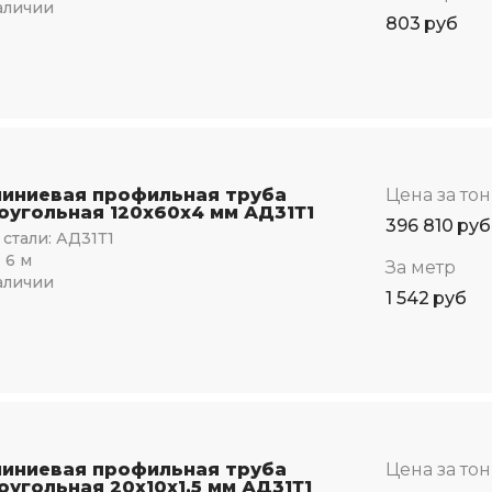
аличии
803
руб
иниевая профильная труба
Цена за то
оугольная 120х60х4 мм АД31Т1
396 810
руб
стали:
АД31Т1
:
6 м
За метр
аличии
1 542
руб
иниевая профильная труба
Цена за то
оугольная 20х10х1,5 мм АД31Т1