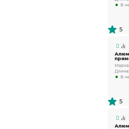
В н
5
Алюм
прям
Марка 
Длина
В н
5
Алюм