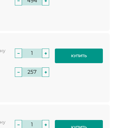
−
+
нну
−
+
КУПИТЬ
−
+
нну
−
+
КУПИТЬ