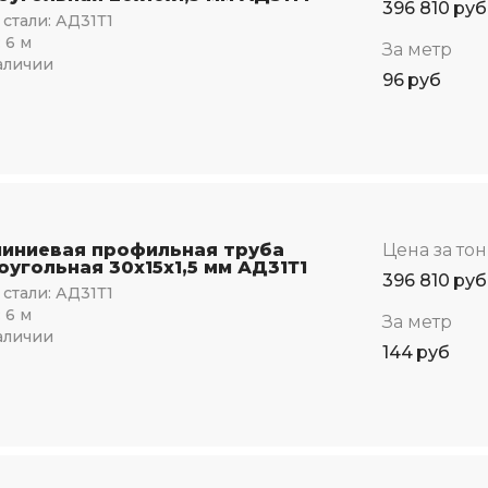
396 810
руб
стали:
АД31Т1
:
6 м
За метр
аличии
96
руб
иниевая профильная труба
Цена за то
оугольная 30х15х1,5 мм АД31Т1
396 810
руб
стали:
АД31Т1
:
6 м
За метр
аличии
144
руб