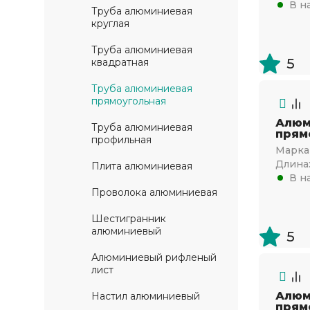
В н
Труба алюминиевая
круглая
Труба алюминиевая
5
квадратная
Труба алюминиевая
прямоугольная
Алюм
Труба алюминиевая
прям
профильная
Марка 
Длина
Плита алюминиевая
В н
Проволока алюминиевая
Шестигранник
алюминиевый
5
Алюминиевый рифленый
лист
Алюм
Настил алюминиевый
прям