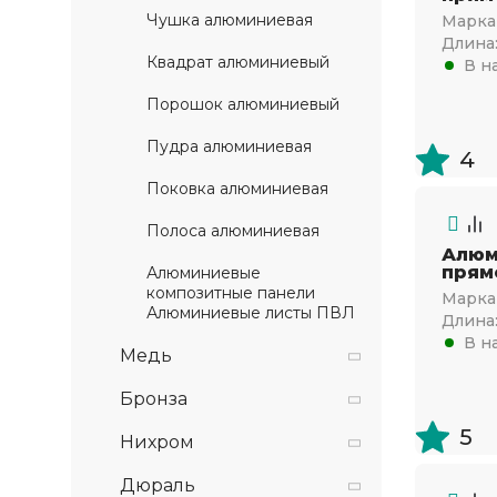
Чушка алюминиевая
Марка 
Длина
Квадрат алюминиевый
В н
Порошок алюминиевый
Пудра алюминиевая
4
Поковка алюминиевая
Полоса алюминиевая
Алюм
прям
Алюминиевые
композитные панели
Марка 
Алюминиевые листы ПВЛ
Длина
В н
Медь
Бронза
5
Нихром
Дюраль