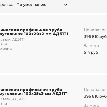
ровка:
иниевая профильная труба
Цена за то
оугольная 100х20х2 мм АД31Т1
396 810
руб
стали:
АД31Т1
:
6 м
За метр
аличии
514
руб
иниевая профильная труба
Цена за то
оугольная 100х25х3 мм АД31Т1
396 810
руб
стали:
АД31Т1
:
6 м
За метр