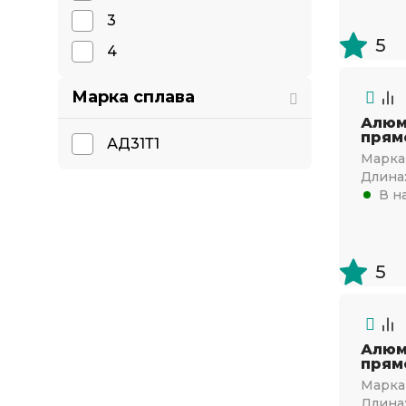
75х25
3
80х40
5
4
80х60
Марка сплава
100х20
Алюм
100х25
прям
АД31Т1
120х60
Марка 
Длина
В н
5
Алюм
прям
Марка 
Длина