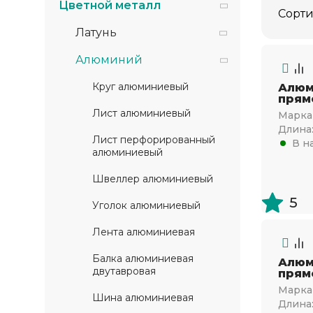
Цветной металл
Сорти
Латунь
Алюминий
Круг алюминиевый
Алюм
прям
Лист алюминиевый
Марка 
Длина
Лист перфорированный
В н
алюминиевый
Швеллер алюминиевый
5
Уголок алюминиевый
Лента алюминиевая
Балка алюминиевая
Алюм
двутавровая
прям
Марка 
Шина алюминиевая
Длина