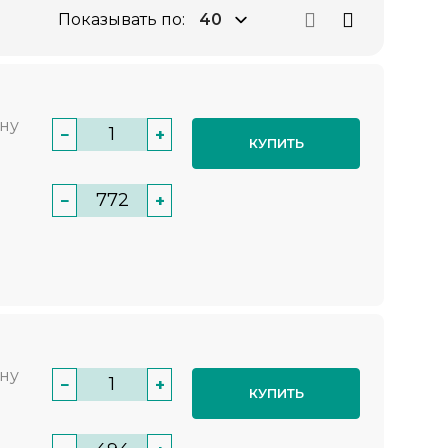
Показывать по:
нну
−
+
КУПИТЬ
−
+
нну
−
+
КУПИТЬ