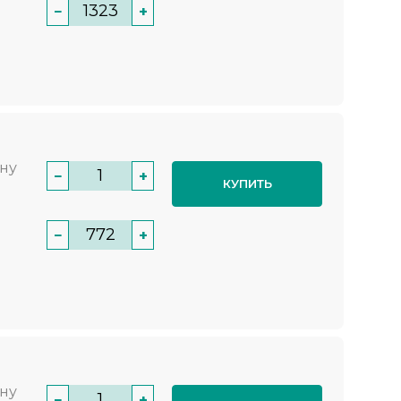
−
+
нну
−
+
КУПИТЬ
−
+
нну
−
+