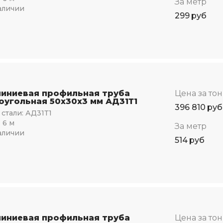
За метр
аличии
299
руб
иниевая профильная труба
Цена за то
оугольная 50х30х3 мм АД31Т1
396 810
руб
стали:
АД31Т1
:
6 м
За метр
аличии
514
руб
иниевая профильная труба
Цена за то