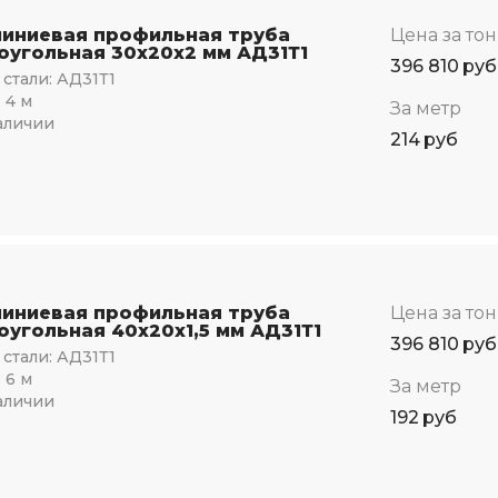
иниевая профильная труба
Цена за то
оугольная 30х20х2 мм АД31Т1
396 810
руб
стали:
АД31Т1
:
4 м
За метр
аличии
214
руб
иниевая профильная труба
Цена за то
оугольная 40х20х1,5 мм АД31Т1
396 810
руб
стали:
АД31Т1
:
6 м
За метр
аличии
192
руб