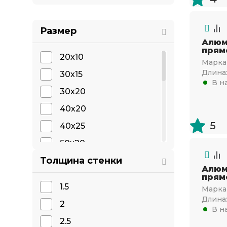
Размер
Алюм
прям
20х10
Марка 
Длина
30х15
В н
30х20
40х20
5
40х25
50х20
Толщина стенки
50х30
Алюм
прям
60x25
1.5
Марка 
60х30
Длина
2
В н
60х40
2.5