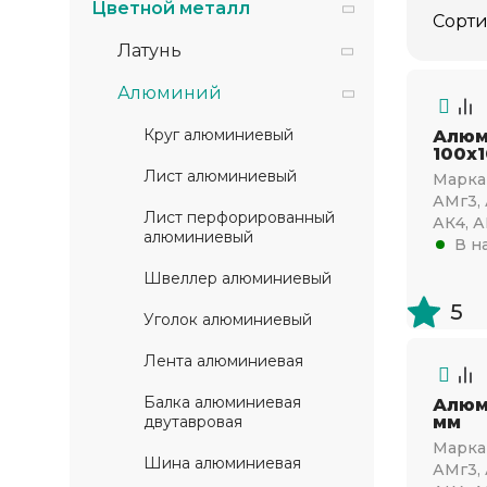
Цветной металл
Сорти
Латунь
Алюминий
Круг алюминиевый
Алюм
100х
Лист алюминиевый
Марка 
АМг3, 
Лист перфорированный
АК4, А
алюминиевый
В н
Швеллер алюминиевый
5
Уголок алюминиевый
Лента алюминиевая
Балка алюминиевая
Алюм
двутавровая
мм
Марка 
Шина алюминиевая
АМг3, 