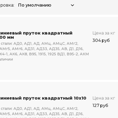
ровка:
иниевый пруток квадратный
Цена за кг
100 мм
304
руб
стали:
АД0, АД1, АД, АМц, АМцС, АМг2,
АМг5, АМг6, АД31, АД33, АД35, АВ, Д1, Д16,
К4-1, АК6, АК8, В95, 1915, 1925 ВД1, В95-2, АКМ
аличии
иниевый пруток квадратный 10х10
Цена за кг
127
руб
стали:
АД0, АД1, АД, АМц, АМцС, АМг2,
АМг5, АМг6, АД31, АД33, АД35, АВ, Д1, Д16,