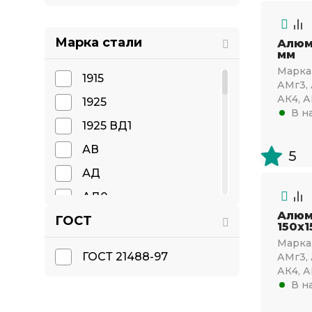
Марка стали
Алюм
мм
Марка 
1915
АМг3, 
АК4, А
1925
В н
1925 ВД1
АВ
5
АД
АД0
Алюм
ГОСТ
АД1
150х1
Марка 
АД31
ГОСТ 21488-97
АМг3, 
АД33
АК4, А
В н
АД35