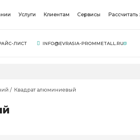
ании
Услуги
Клиентам
Сервисы
Рассчитать 
РАЙС-ЛИСТ
INFO@EVRASIA-PROMMETALL.RU
ний
Квадрат алюминиевый
ый