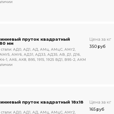
аличии
иниевый пруток квадратный
Цена за кг
180 мм
350
руб
стали:
АД0, АД1, АД, АМц, АМцС, АМг2,
АМг5, АМг6, АД31, АД33, АД35, АВ, Д1, Д16,
К4-1, АК6, АК8, В95, 1915, 1925 ВД1, В95-2, АКМ
аличии
иниевый пруток квадратный 18х18
Цена за кг
165
руб
стали:
АД0, АД1, АД, АМц, АМцС, АМг2,