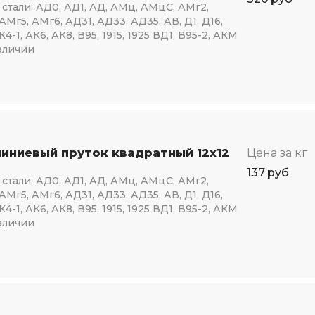
стали:
АД0, АД1, АД, АМц, АМцС, АМг2,
АМг5, АМг6, АД31, АД33, АД35, АВ, Д1, Д16,
К4-1, АК6, АК8, В95, 1915, 1925 ВД1, В95-2, АКМ
аличии
иниевый пруток квадратный 12х12
Цена за кг
137
руб
стали:
АД0, АД1, АД, АМц, АМцС, АМг2,
АМг5, АМг6, АД31, АД33, АД35, АВ, Д1, Д16,
К4-1, АК6, АК8, В95, 1915, 1925 ВД1, В95-2, АКМ
аличии