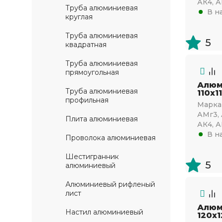
АК4, А
Труба алюминиевая
В н
круглая
Труба алюминиевая
5
квадратная
Труба алюминиевая
прямоугольная
Алюм
Труба алюминиевая
110х1
профильная
Марка 
АМг3, 
Плита алюминиевая
АК4, А
В н
Проволока алюминиевая
Шестигранник
5
алюминиевый
Алюминиевый рифленый
лист
Алюм
Настил алюминиевый
120х