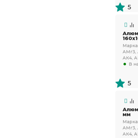
АК4
5
АК4-1
АК6
АК8
Алюм
160х
АКМ
Марка 
АМг3, 
АМг2
АК4, А
АМг3
В н
АМг5
5
АМг6
АМц
АМцС
Алюм
мм
В95
Марка 
В95-2
АМг3, 
АК4, А
ВД1