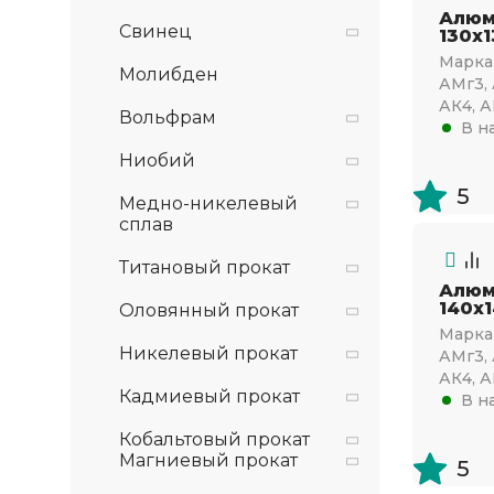
Алюм
Свинец
130х
Марка 
Молибден
АМг3, 
АК4, А
Вольфрам
В н
Ниобий
5
Медно-никелевый
сплав
Титановый прокат
Алюм
140х
Оловянный прокат
Марка 
Никелевый прокат
АМг3, 
АК4, А
Кадмиевый прокат
В н
Кобальтовый прокат
Магниевый прокат
5