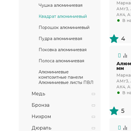
Марка 
Чушка алюминиевая
АМг3, 
АК4, А
Квадрат алюминиевый
В н
Порошок алюминиевый
4
Пудра алюминиевая
Поковка алюминиевая
Полоса алюминиевая
Алюм
мм
Алюминиевые
Марка 
композитные панели
АМг3, 
Алюминиевые листы ПВЛ
АК4, А
В н
Медь
Бронза
5
Нихром
Дюраль