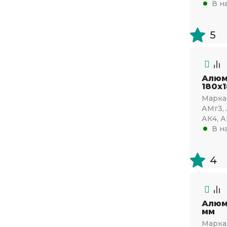
В н
Д1
Д16
5
Алюм
180х
Марка 
АМг3, 
АК4, А
В н
4
Алюм
мм
Марка 