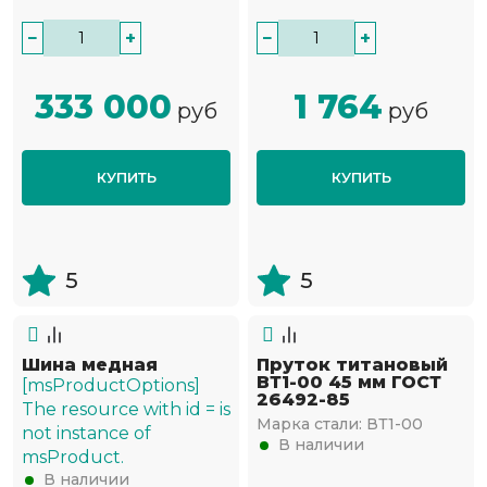
−
+
−
+
333 000
1 764
руб
руб
КУПИТЬ
КУПИТЬ
5
5
Шина медная
Пруток титановый
ВТ1-00 45 мм ГОСТ
[msProductOptions]
26492-85
The resource with id = is
Марка стали:
ВТ1-00
not instance of
В наличии
msProduct.
В наличии