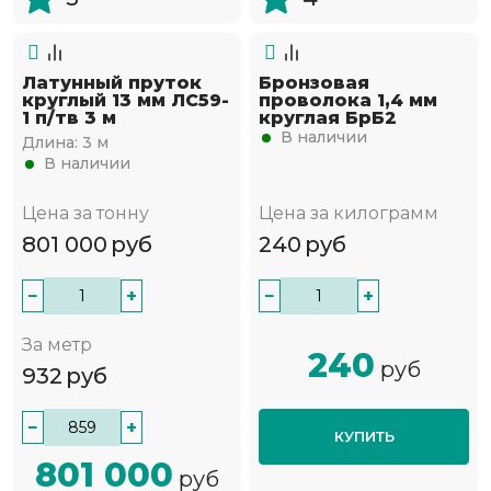
Латунный пруток
Бронзовая
круглый 13 мм ЛС59-
проволока 1,4 мм
1 п/тв 3 м
круглая БрБ2
В наличии
Длина:
3 м
В наличии
Цена за тонну
Цена за килограмм
801 000
руб
240
руб
−
+
−
+
За метр
240
руб
932
руб
−
+
КУПИТЬ
801 000
руб