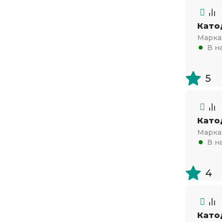
Като
Марка 
В н
5
Като
Марка 
В н
4
Като