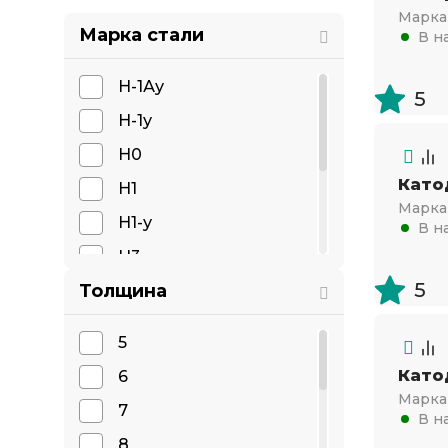
Марка 
Марка стали
В н
Н-1Ау
5
Н-1у
Н0
Като
Н1
Марка 
Н1-у
В н
Н3
5
Толщина
НВ3
НК0.04
5
НКа07
Като
6
НМг
Марка 
7
В н
8