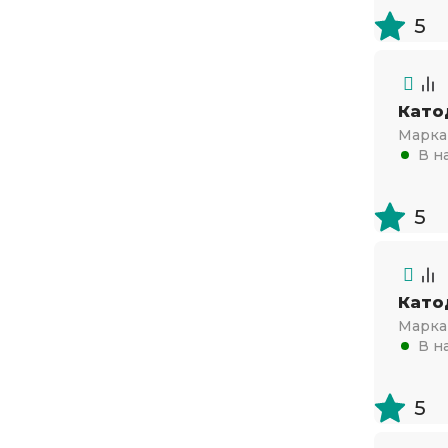
5
Като
Марка 
В н
5
Като
Марка 
В н
5