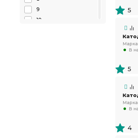
9
5
10
11
Като
12
Марка 
В н
13
14
5
15
16
17
Като
Марка 
18
В н
19
20
4