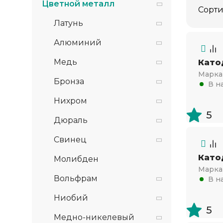
Цветной металл
Сорти
Латунь
Алюминий
Медь
Като
Марка 
Бронза
В н
Нихром
5
Дюраль
Свинец
Като
Молибден
Марка 
Вольфрам
В н
Ниобий
5
Медно-никелевый