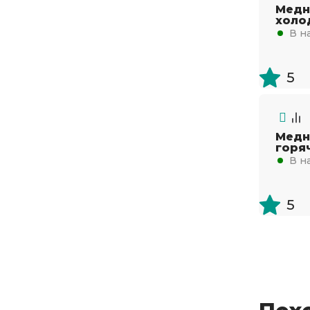
Медн
холо
В н
5
Медн
горя
В н
5