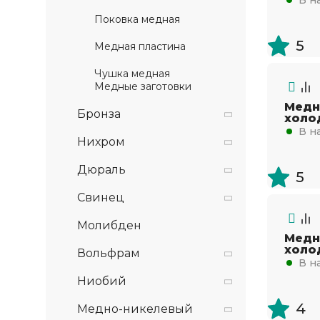
Поковка медная
5
Медная пластина
Чушка медная
Медные заготовки
Медн
Бронза
холо
В н
Нихром
Дюраль
5
Свинец
Молибден
Медн
холо
Вольфрам
В н
Ниобий
4
Медно-никелевый