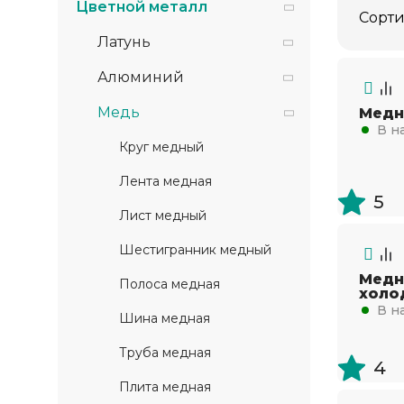
Цветной металл
Сорти
Латунь
Алюминий
Медь
Медн
В н
Круг медный
Лента медная
5
Лист медный
Шестигранник медный
Медн
Полоса медная
холо
В н
Шина медная
Труба медная
4
Плита медная