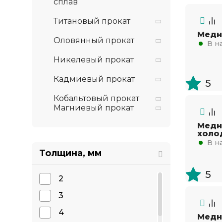
сплав
Титановый прокат
Медн
Оловянный прокат
В н
Никелевый прокат
Кадмиевый прокат
5
Кобальтовый прокат
Магниевый прокат
Медн
холо
В н
Толщина, мм
5
2
3
4
Медн