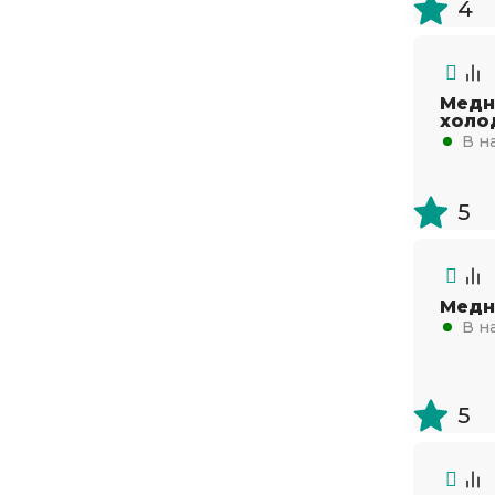
4
375
Медн
холо
В н
5
Медн
В н
5