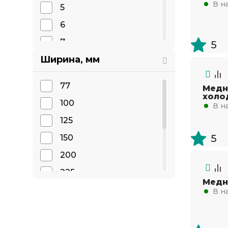
В н
5
6
7
5
Ширина, мм
8
10
77
Медн
12
холо
100
В н
15
125
30
5
150
200
225
Медн
275
В н
325
350