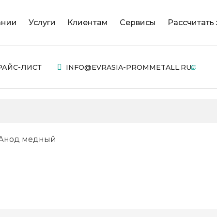
ании
Услуги
Клиентам
Сервисы
Рассчитать 
РАЙС-ЛИСТ
INFO@EVRASIA-PROMMETALL.RU
Анод медный