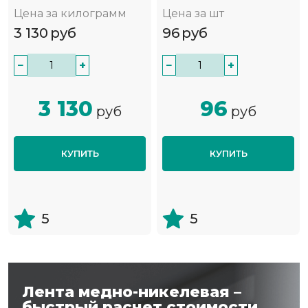
Цена за килограмм
Цена за шт
3 130
руб
96
руб
−
+
−
+
3 130
96
руб
руб
КУПИТЬ
КУПИТЬ
5
5
Лента медно-никелевая –
быстрый расчет стоимости