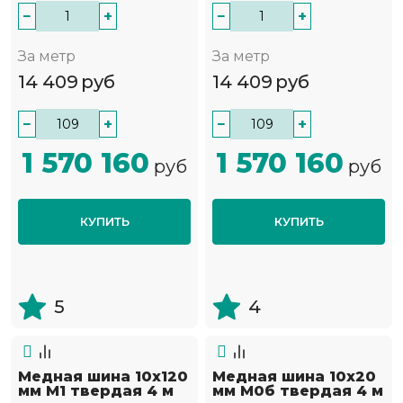
−
+
−
+
За метр
За метр
14 409
руб
14 409
руб
−
+
−
+
1 570 160
1 570 160
руб
руб
КУПИТЬ
КУПИТЬ
5
4
Медная шина 10х120
Медная шина 10х20
мм М1 твердая 4 м
мм М0б твердая 4 м