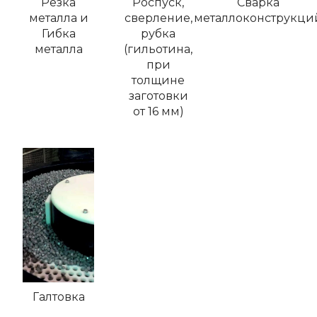
Резка
Роспуск,
Сварка
металла и
сверление,
металлоконструкци
Гибка
рубка
металла
(гильотина,
при
толщине
заготовки
от 16 мм)
Галтовка