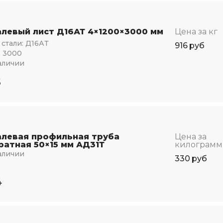
левый лист Д16АТ 4×1200×3000 мм
Цена за кг
стали:
Д16АТ
916
руб
:
3000
аличии
5
левая профильная труба
Цена за
ратная 50×15 мм АД31Т
килограмм
аличии
330
руб
4