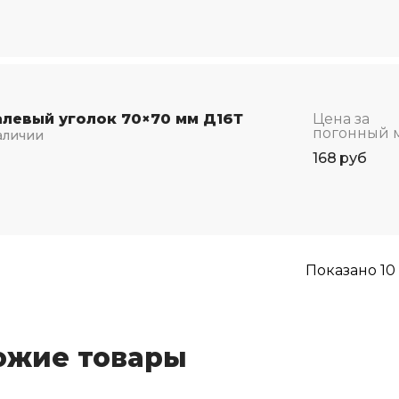
левый уголок 70×70 мм Д16Т
Цена за
погонный 
аличии
168
руб
Показано
10
ожие товары