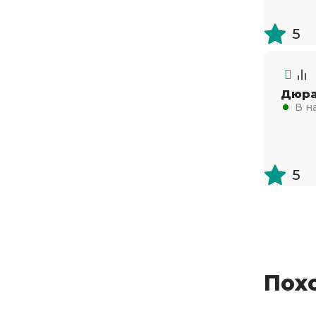
5
Дюра
В н
5
Пох