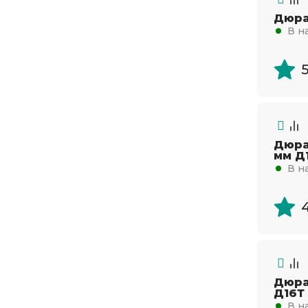
Дюра
В н
Дюра
мм Д
В н
Дюра
Д16Т
В н