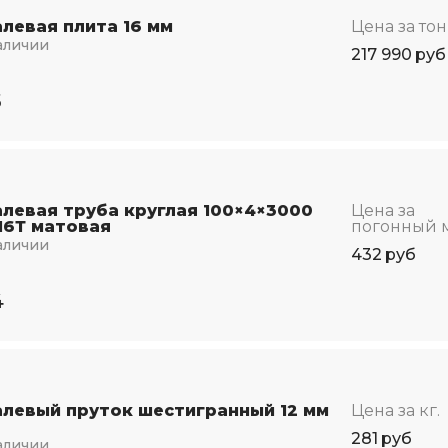
левая плита 16 мм
Цена за то
аличии
217 990
руб
5
левая труба круглая 100×4×3000
Цена за
16Т матовая
погонный 
аличии
432
руб
4
левый пруток шестигранный 12 мм
Цена за кг.
281
руб
аличии