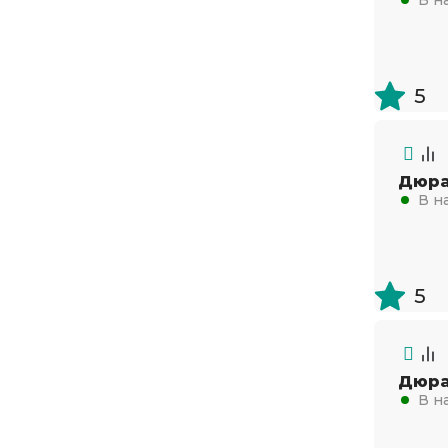
70х70
100х100
5
Дюра
В н
5
Дюра
В н