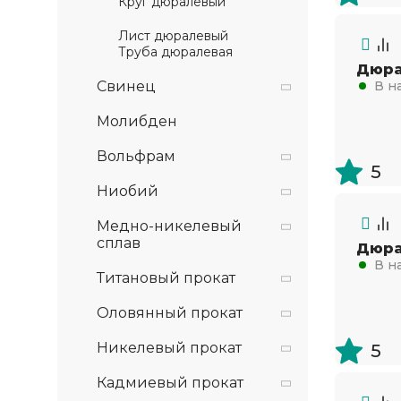
Круг дюралевый
Лист дюралевый
Труба дюралевая
Дюра
Свинец
В н
Молибден
Вольфрам
5
Ниобий
Медно-никелевый
сплав
Дюра
В н
Титановый прокат
Оловянный прокат
Никелевый прокат
5
Кадмиевый прокат