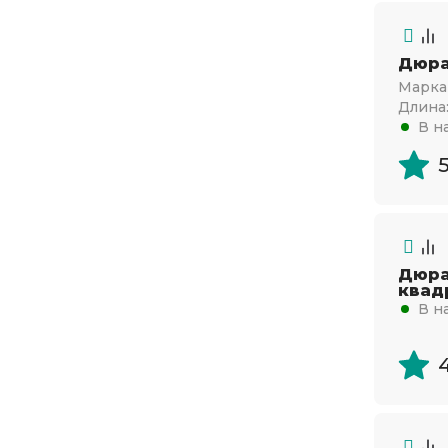
Дюра
Марка 
Длина
В н
Дюра
квад
В н