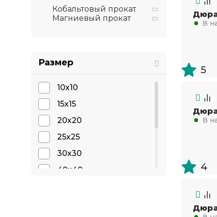
Кобальтовый прокат
Дюра
Магниевый прокат
В н
Размер
5
10х10
15х15
Дюра
20х20
В н
25х25
30х30
4
40х40
50х50
60х60
Дюра
В н