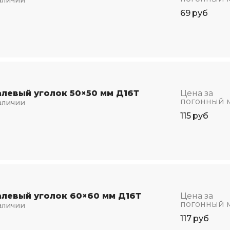
69
руб
левый уголок 50×50 мм Д16Т
Цена за
погонный 
аличии
115
руб
левый уголок 60×60 мм Д16Т
Цена за
погонный 
аличии
117
руб