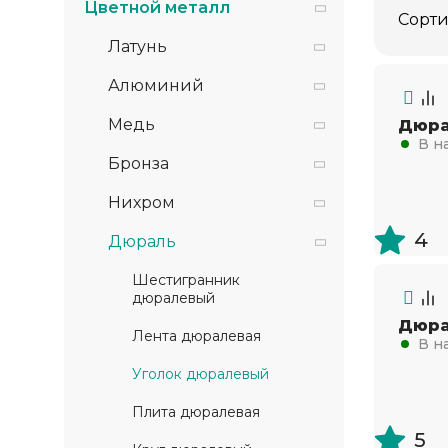
Цветной металл
Сорти
Латунь
Алюминий
Медь
Дюра
В н
Бронза
Нихром
4
Дюраль
Шестигранник
дюралевый
Дюра
Лента дюралевая
В н
Уголок дюралевый
Плита дюралевая
5