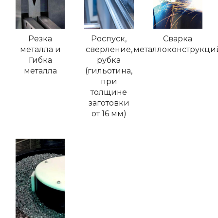
Резка
Роспуск,
Сварка
металла и
сверление,
металлоконструкци
Гибка
рубка
металла
(гильотина,
при
толщине
заготовки
от 16 мм)