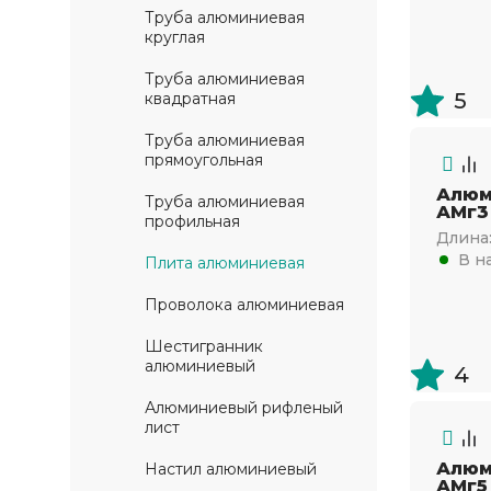
Труба алюминиевая
круглая
Труба алюминиевая
5
квадратная
Труба алюминиевая
прямоугольная
Алюм
Труба алюминиевая
АМг3
профильная
Длина
В н
Плита алюминиевая
Проволока алюминиевая
Шестигранник
алюминиевый
4
Алюминиевый рифленый
лист
Алюм
Настил алюминиевый
АМг5