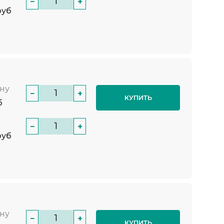
−
+
руб
нну
−
+
КУПИТЬ
б
−
+
руб
нну
−
+
КУПИТЬ