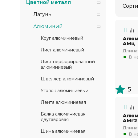
Цветной металл
Сорти
Латунь
Алюминий
Круг алюминиевый
Алюм
АМц
Лист алюминиевый
Длина
В н
Лист перфорированный
алюминиевый
Швеллер алюминиевый
5
Уголок алюминиевый
Лента алюминиевая
Балка алюминиевая
Алюм
двутавровая
АМг2
Длина
Шина алюминиевая
В н