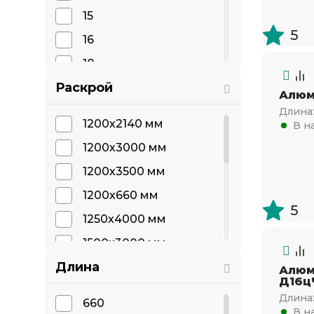
Д16
15
Д16Б
5
16
Д16Т
18
Д16цЧТ
Раскрой
20
Алюм
22
Длина
1200х2140 мм
В н
25
1200х3000 мм
30
1200х3500 мм
32
1200х660 мм
35
5
1250х4000 мм
40
1500х3000 мм
45
Длина
1500х4000 мм
Алюм
50
Д16ц
750х1200 мм
Длина
55
660
В н