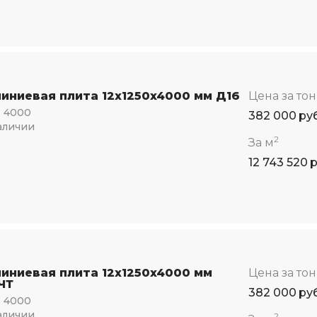
иниевая плита 12x1250x4000 мм Д16
Цена за то
:
4000
382 000
ру
аличии
2
За м
12 743 520
иниевая плита 12x1250x4000 мм
Цена за то
ЧТ
382 000
ру
:
4000
аличии
2