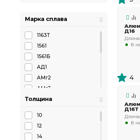
Марка сплава
Алюм
Д16
1163Т
Длина
В н
1561
1561Б
АД1
4
АМг2
АМг3
Толщина
АМг5
Алюм
Д16Т
АМг6
10
Длина
АМг6Б
В н
12
АМц
14