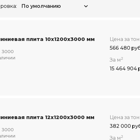
ровка:
иниевая плита 10x1200x3000 мм
Цена за то
566 480
ру
:
3000
аличии
2
За м
15 464 904
иниевая плита 12x1200x3000 мм
Цена за то
382 000
ру
:
3000
аличии
2
За м