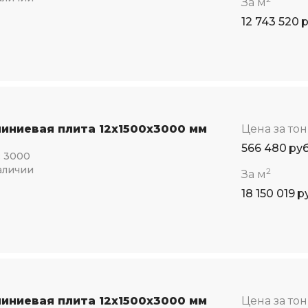
За м
12 743 520
иниевая плита 12x1500x3000 мм
Цена за то
566 480
ру
:
3000
аличии
2
За м
18 150 019
р
иниевая плита 12x1500x3000 мм
Цена за то