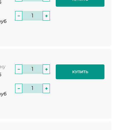
б
−
+
руб
нну
−
+
КУПИТЬ
б
−
+
руб