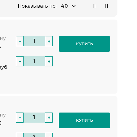
Показывать по:
нну
−
+
КУПИТЬ
б
−
+
руб
нну
−
+
КУПИТЬ
б