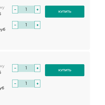
нну
−
+
КУПИТЬ
б
−
+
руб
нну
−
+
КУПИТЬ
б
−
+
уб