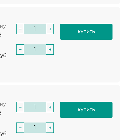
нну
−
+
КУПИТЬ
б
−
+
руб
нну
−
+
КУПИТЬ
б
−
+
руб