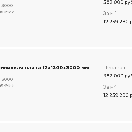
382 000
ру
:
3000
аличии
2
За м
12 239 280
иниевая плита 12x1200x3000 мм
Цена за то
382 000
ру
:
3000
аличии
2
За м
12 239 280