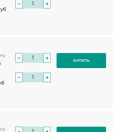
−
+
руб
нну
−
+
КУПИТЬ
б
−
+
уб
нну
−
+