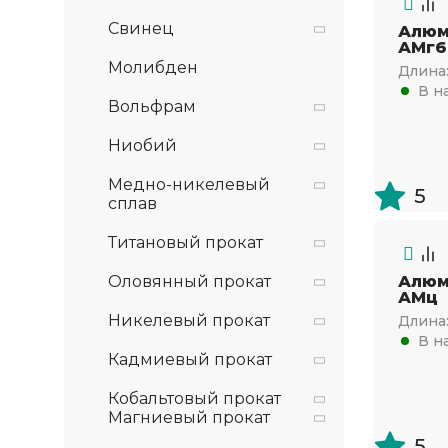
Свинец
Алюм
АМг6
Молибден
Длина
В н
Вольфрам
Ниобий
Медно-никелевый
5
сплав
Титановый прокат
Оловянный прокат
Алюм
АМц
Никелевый прокат
Длина
В н
Кадмиевый прокат
Кобальтовый прокат
Магниевый прокат
5