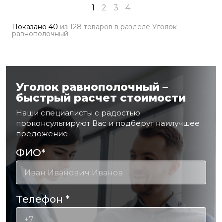
1
2
3
4
Показано
40
из
128 товаров
в разделе
Уголок
равнополочный
Уголок равнополочный –
быстрый расчет стоимости
Наши специалисты с радостью
проконсультируют Вас и подберут наилучшее
предожение
ФИО
*
Телефон
*