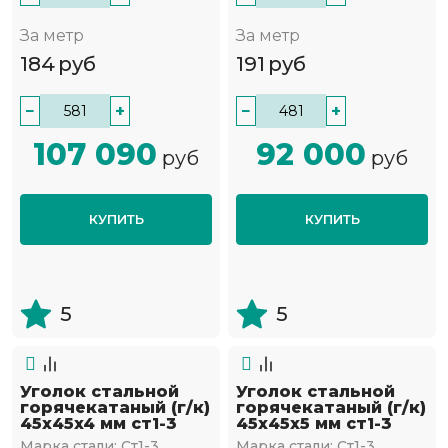
За метр
За метр
184
руб
191
руб
−
+
−
+
107 090
92 000
руб
руб
КУПИТЬ
КУПИТЬ
5
5
Уголок стальной
Уголок стальной
горячекатаный (г/к)
горячекатаный (г/к)
45х45x4 мм ст1-3
45х45x5 мм ст1-3
Марка стали:
Ст1-3
Марка стали:
Ст1-3