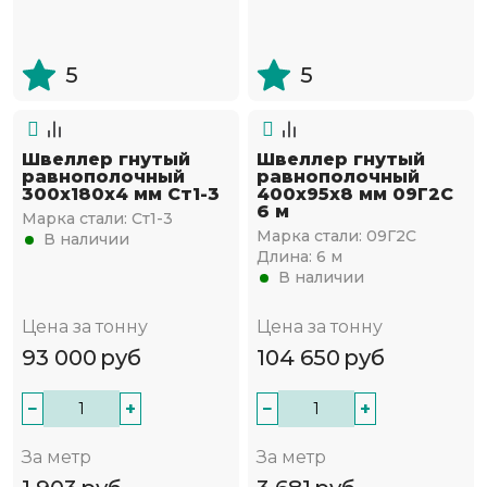
5
5
Швеллер гнутый
Швеллер гнутый
равнополочный
равнополочный
300х180х4 мм Ст1-3
400х95х8 мм 09Г2С
6 м
Марка стали:
Ст1-3
Марка стали:
09Г2С
В наличии
Длина:
6 м
В наличии
Цена за тонну
Цена за тонну
93 000
руб
104 650
руб
−
+
−
+
За метр
За метр