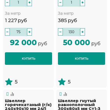
−
+
−
+
За метр
За метр
1 227
руб
385
руб
−
+
−
+
92 000
50 000
руб
руб
КУПИТЬ
КУПИТЬ
5
5
Швеллер
Швеллер гнутый
горячекатаный (г/к)
равнополочный
240х90х10 мм 24П
300х80х5 мм Ст1-3