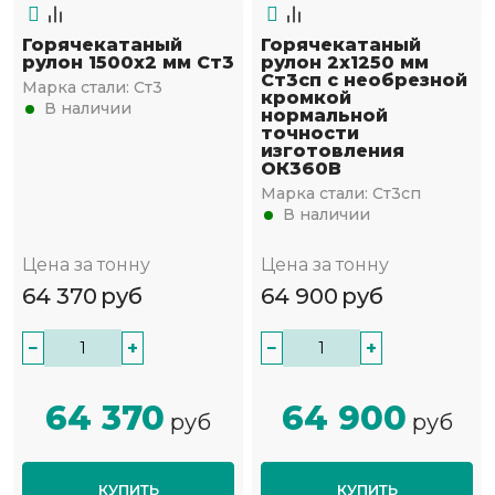
Горячекатаный
Горячекатаный
рулон 1500х2 мм Ст3
рулон 2х1250 мм
Ст3сп с необрезной
Марка стали:
Ст3
кромкой
В наличии
нормальной
точности
изготовления
ОК360В
Марка стали:
Ст3сп
В наличии
Цена за тонну
Цена за тонну
64 370
руб
64 900
руб
−
+
−
+
64 370
64 900
руб
руб
КУПИТЬ
КУПИТЬ