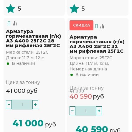
5
5
СКИДКА
Арматура
горячекатаная (г/к)
Арматура
А3 А400 25Г2С 28
горячекатаная (г/к)
мм рифленая 25Г2С
А3 А400 25Г2С 32
мм рифленая 25Г2С
Марка стали:
25Г2С
Длина:
11.7 м, 12 м
Марка стали:
25Г2С
В наличии
Длина:
11.7 м, 12 м,
Немерная длина
В наличии
Цена за тонну
Цена за тонну
41 000
руб
41 000
40 590
руб
−
+
−
+
41 000
руб
40 590
руб