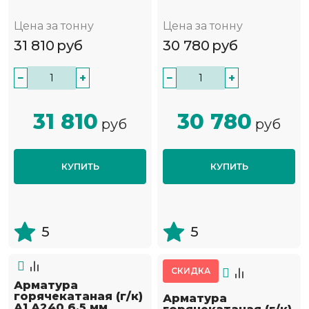
Цена за тонну
Цена за тонну
31 810
руб
30 780
руб
−
+
−
+
31 810
30 780
руб
руб
КУПИТЬ
КУПИТЬ
5
5
СКИДКА
Арматура
горячекатаная (г/к)
Арматура
А1 А240 6.5 мм