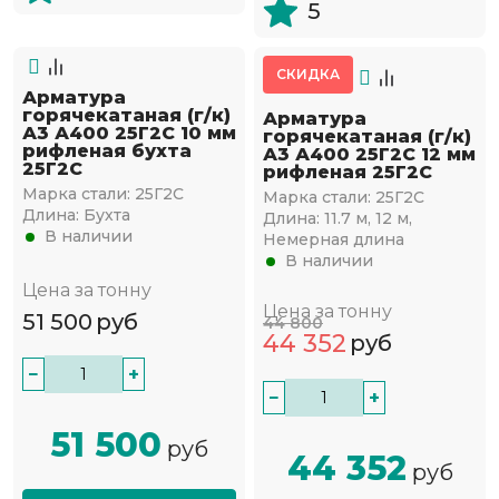
5
СКИДКА
Арматура
горячекатаная (г/к)
Арматура
А3 А400 25Г2С 10 мм
горячекатаная (г/к)
рифленая бухта
А3 А400 25Г2С 12 мм
25Г2С
рифленая 25Г2С
Марка стали:
25Г2С
Марка стали:
25Г2С
Длина:
Бухта
Длина:
11.7 м, 12 м,
В наличии
Немерная длина
В наличии
Цена за тонну
Цена за тонну
51 500
руб
44 800
44 352
руб
−
+
−
+
51 500
руб
44 352
руб