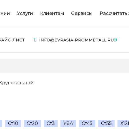
ании
Услуги
Клиентам
Сервисы
Рассчитать 
РАЙС-ЛИСТ
INFO@EVRASIA-PROMMETALL.RU
Круг стальной
Ст10
Ст20
Ст3
У8А
Ст45
Ст35
Х1