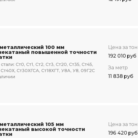
 металлический 100 мм
Цена за то
чекатаный повышенной точности
192 010
руб
атки
стали:
Ст0, Ст1, Ст2, Ст3, Ст20, Ст35, Ст45,
За метр
 Ст40Х, Ст30ХГСА, Ст18ХГТ, У8А, У8, 09Г2С
11 838
руб
аличии
 металлический 105 мм
Цена за то
чекатаный высокой точности
196 420
руб
атки