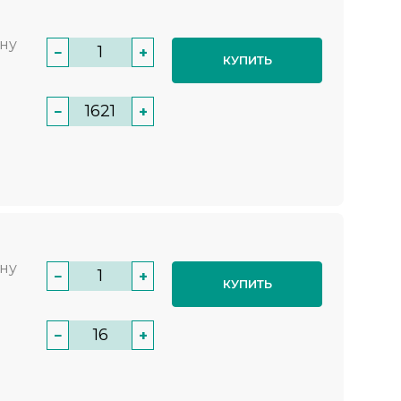
нну
−
+
КУПИТЬ
−
+
нну
−
+
КУПИТЬ
−
+