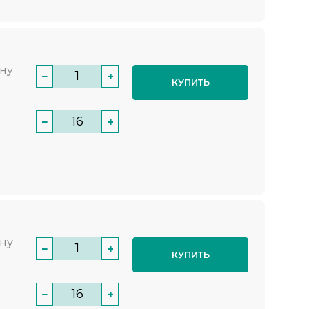
нну
−
+
КУПИТЬ
−
+
нну
−
+
КУПИТЬ
−
+