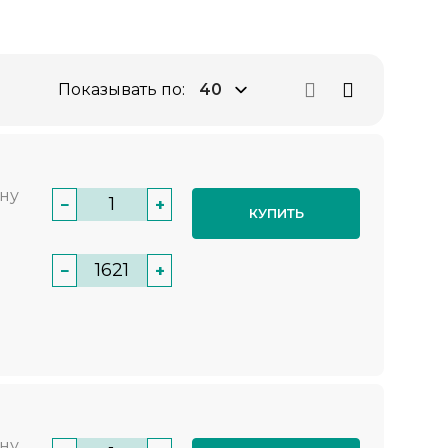
Показывать по:
нну
−
+
КУПИТЬ
−
+
нну