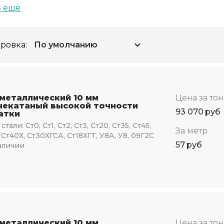
ь ещё
ровка:
 металлический 10 мм
Цена за то
чекатаный высокой точности
93 070
руб
атки
стали:
Ст0, Ст1, Ст2, Ст3, Ст20, Ст35, Ст45,
За метр
 Ст40Х, Ст30ХГСА, Ст18ХГТ, У8А, У8, 09Г2С
57
руб
аличии
 металлический 10 мм
Цена за то