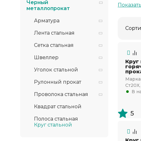
Черный
Показат
металлопрокат
Арматура
Сорти
Лента стальная
Сетка стальная
Швеллер
Круг
горя
Уголок стальной
прок
Марка 
Рулонный прокат
Ст20Х,
В н
Проволока стальная
Квадрат стальной
5
Полоса стальная
Круг стальной
Круг