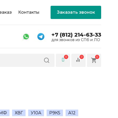
заказ
Контакты
Заказать звонок
+7 (812) 214-63-33
для звонков из СПб и ЛО
0
0
0
2МФ
ХВГ
У10А
Р9К5
А12