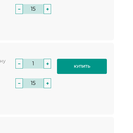
−
+
нну
−
+
КУПИТЬ
−
+