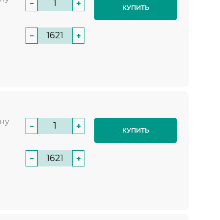
−
+
КУПИТЬ
−
+
нну
−
+
КУПИТЬ
−
+