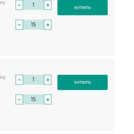
нну
−
+
КУПИТЬ
−
+
нну
−
+
КУПИТЬ
−
+