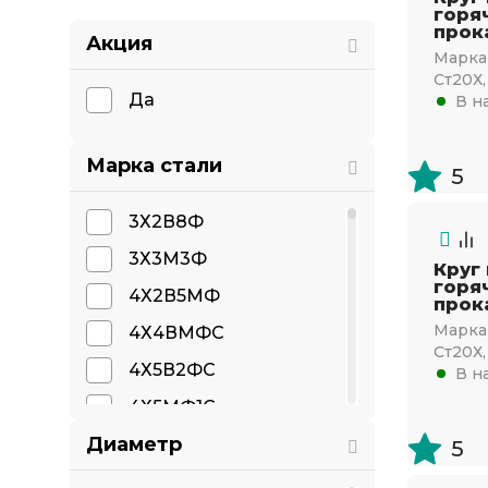
горя
прок
Акция
Марка 
Ст20Х,
Да
В н
Марка стали
5
3Х2В8Ф
3Х3М3Ф
Круг
горя
4Х2В5МФ
прок
Марка 
4Х4ВМФС
Ст20Х,
4Х5В2ФС
В н
4Х5МФ1С
Диаметр
4Х5МФС
5
4ХВ2С