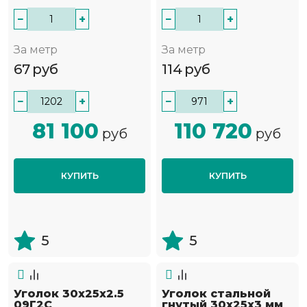
−
+
−
+
За метр
За метр
67
руб
114
руб
−
+
−
+
81 100
110 720
руб
руб
КУПИТЬ
КУПИТЬ
5
5
Уголок 30х25х2.5
Уголок стальной
09Г2С
гнутый 30х25x3 мм