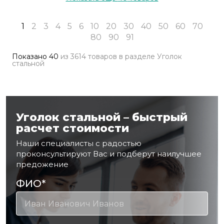
1
2
3
4
5
6
10
20
30
40
50
60
70
80
90
91
Показано
40
из
3614 товаров
в разделе
Уголок
стальной
Уголок стальной – быстрый
расчет стоимости
Наши специалисты с радостью
проконсультируют Вас и подберут наилучшее
предожение
ФИО
*