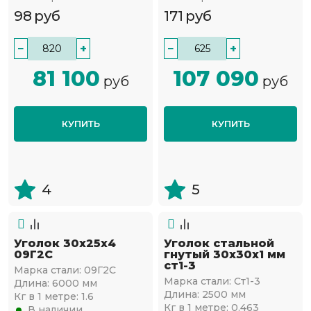
98
руб
171
руб
−
+
−
+
81 100
107 090
руб
руб
КУПИТЬ
КУПИТЬ
4
5
Уголок 30х25х4
Уголок стальной
09Г2С
гнутый 30х30x1 мм
ст1-3
Марка стали:
09Г2С
Марка стали:
Ст1-3
Длина:
6000 мм
Длина:
2500 мм
Кг в 1 метре:
1.6
Кг в 1 метре:
0.463
В наличии