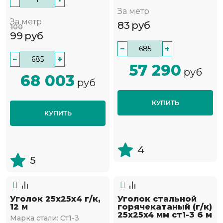
За метр
За метр
83
руб
100
99
руб
−
+
−
+
57 290
руб
68 003
руб
КУПИТЬ
КУПИТЬ
4
5
Уголок 25х25х4 г/к,
Уголок стальной
12 м
горячекатаный (г/к)
25х25x4 мм ст1-3 6 м
Марка стали:
Ст1-3