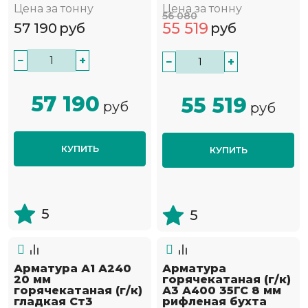
Цена за тонну
Цена за тонну
56 080
55 519
57 190
руб
руб
−
+
−
+
57 190
55 519
руб
руб
КУПИТЬ
КУПИТЬ
5
5
Арматура А1 А240
Арматура
20 мм
горячекатаная (г/к)
горячекатаная (г/к)
А3 А400 35ГС 8 мм
гладкая Ст3
рифленая бухта