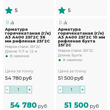
5
5
Арматура
Арматура
горячекатаная (г/к)
горячекатаная (г/к)
А3 А400 25Г2С 36
А3 А400 25Г2С 10 мм
мм рифленая 25Г2С
рифленая бухта
25Г2С
Марка стали:
25Г2С
Марка стали:
25Г2С
Длина:
11.7 м, 12 м
Длина:
Бухта
В наличии
В наличии
Цена за тонну
Цена за тонну
54 780
руб
51 500
руб
−
+
−
+
54 780
51 500
руб
руб