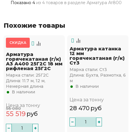
Показано
4
из
4 товаров
в разделе
Арматура Ат800
Похожие товары
СКИДКА
Арматура катанка
12 мм
Арматура
горячекатаная (г/к)
горячекатаная (г/к)
Ст3
А3 А400 25Г2С 18 мм
рифленая 25Г2С
Марка стали:
Ст3
Марка стали:
25Г2С
Длина:
Бухта, Размотка, 6
Длина:
11.7 м, 12 м,
м
Немерная длина
В наличии
В наличии
Цена за тонну
Цена за тонну
28 470
руб
56 080
55 519
руб
−
+
−
+