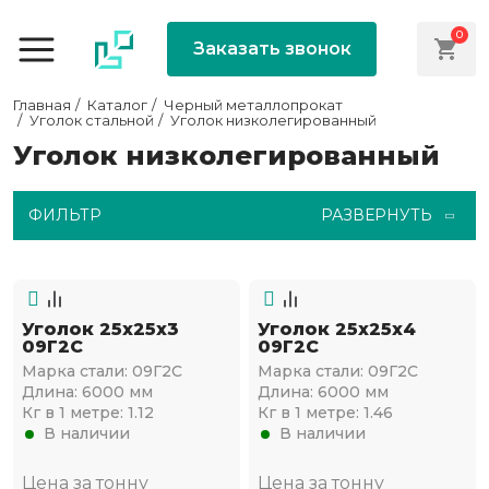
0
Заказать звонок
Главная
Каталог
Черный металлопрокат
Уголок стальной
Уголок низколегированный
Уголок низколегированный
ФИЛЬТР
РАЗВЕРНУТЬ
Уголок 25х25х3
Уголок 25х25х4
09Г2С
09Г2С
Марка стали:
09Г2С
Марка стали:
09Г2С
Длина:
6000 мм
Длина:
6000 мм
Кг в 1 метре:
1.12
Кг в 1 метре:
1.46
В наличии
В наличии
Цена за тонну
Цена за тонну