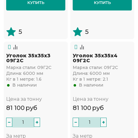
КУПИТЬ
КУПИТЬ
5
5
Уголок 35х35х3
Уголок 35х35х4
09Г2С
09Г2С
Марка стали:
09Г2С
Марка стали:
09Г2С
Длина:
6000 мм
Длина:
6000 мм
Кг в 1 метре:
1.6
Кг в 1 метре:
2.1
В наличии
В наличии
Цена за тонну
Цена за тонну
81 100
руб
81 100
руб
−
+
−
+
За метр
За метр