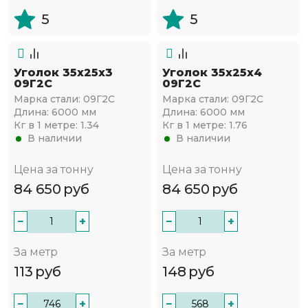
5
5
Уголок 35х25х3
Уголок 35х25х4
09Г2С
09Г2С
Марка стали:
09Г2С
Марка стали:
09Г2С
Длина:
6000 мм
Длина:
6000 мм
Кг в 1 метре:
1.34
Кг в 1 метре:
1.76
В наличии
В наличии
Цена за тонну
Цена за тонну
84 650
руб
84 650
руб
−
+
−
+
За метр
За метр
113
руб
148
руб
−
+
−
+