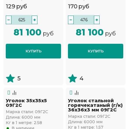
129
руб
170
руб
−
+
−
+
81 100
81 100
руб
руб
КУПИТЬ
КУПИТЬ
5
4
Уголок 35х35х5
Уголок стальной
09Г2С
горячекатаный (г/к)
36х36x3 мм 09Г2С
Марка стали:
09Г2С
Марка стали:
09Г2С
Длина:
6000 мм
Длина:
6000 мм
Кг в 1 метре:
2.58
Кг в 1 метре:
1.57
В наличии