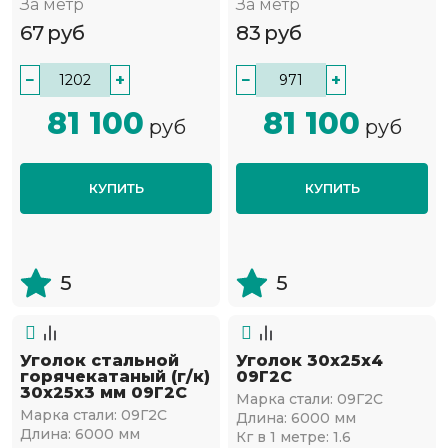
За метр
За метр
67
руб
83
руб
−
+
−
+
81 100
81 100
руб
руб
КУПИТЬ
КУПИТЬ
5
5
Уголок стальной
Уголок 30х25х4
горячекатаный (г/к)
09Г2С
30х25x3 мм 09Г2С
Марка стали:
09Г2С
Марка стали:
09Г2С
Длина:
6000 мм
Длина:
6000 мм
Кг в 1 метре:
1.6