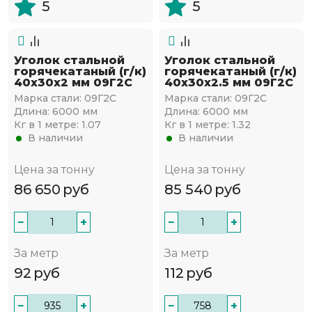
5
5
Уголок стальной
Уголок стальной
горячекатаный (г/к)
горячекатаный (г/к)
40х30x2 мм 09Г2С
40х30x2.5 мм 09Г2С
Марка стали:
09Г2С
Марка стали:
09Г2С
Длина:
6000 мм
Длина:
6000 мм
Кг в 1 метре:
1.07
Кг в 1 метре:
1.32
В наличии
В наличии
Цена за тонну
Цена за тонну
86 650
руб
85 540
руб
−
+
−
+
За метр
За метр
92
руб
112
руб
−
+
−
+