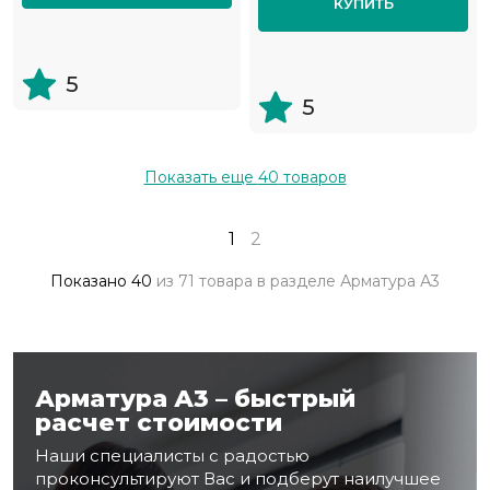
КУПИТЬ
5
5
Показать еще
40
товаров
1
2
Показано
40
из
71 товара
в разделе
Арматура А3
Арматура А3 – быстрый
расчет стоимости
Наши специалисты с радостью
проконсультируют Вас и подберут наилучшее