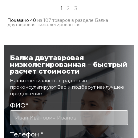
1
2
3
Показано
40
из
107 товаров
в разделе
Балка
двутавровая низколегированная
Балка двутавровая
низколегированная – быстрый
расчет стоимости
Наши специалисты с радостью
проконсультируют Вас и подберут наилучшее
предожение
ФИО
*
Телефон
*