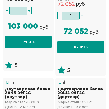
72 052
руб
−
+
−
+
103 000
руб
72 052
руб
КУПИТЬ
КУПИТЬ
5
5
Двутавровая балка
Двутавровая балка
20К3 09Г2С
20Ш2 09Г2С
(двутавр)
(двутавр)
Марка стали:
09Г2С
Марка стали:
09Г2С
Длина:
12 м с ост.
Длина:
12 м с ост.