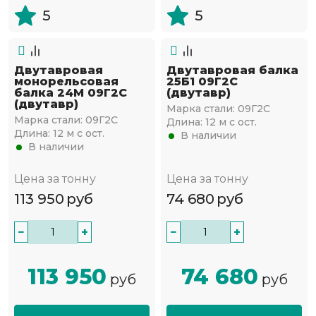
5
5
Двутавровая
Двутавровая балка
монорельсовая
25Б1 09Г2С
балка 24М 09Г2С
(двутавр)
(двутавр)
Марка стали:
09Г2С
Марка стали:
09Г2С
Длина:
12 м с ост.
Длина:
12 м с ост.
В наличии
В наличии
Цена за тонну
Цена за тонну
113 950
руб
74 680
руб
−
+
−
+
113 950
74 680
руб
руб