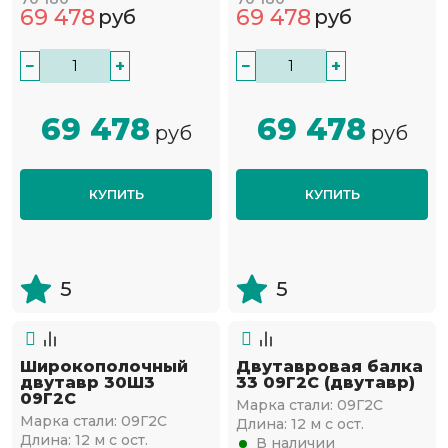
69 478
69 478
руб
руб
−
+
−
+
69 478
69 478
руб
руб
КУПИТЬ
КУПИТЬ
5
5
Широкополочный
Двутавровая балка
двутавр 30Ш3
33 09Г2С (двутавр)
09Г2С
Марка стали:
09Г2С
Марка стали:
09Г2С
Длина:
12 м с ост.
Длина:
12 м с ост.
В наличии