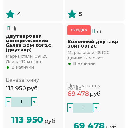
4
5
СКИДКА
Двутавровая
монорельсовая
Колонный двутавр
балка 30М 09Г2С
30К1 09Г2С
(двутавр)
Марка стали:
09Г2С
Марка стали:
09Г2С
Длина:
12 м с ост.
Длина:
12 м с ост.
В наличии
В наличии
Цена за тонну
Цена за тонну
113 950
руб
70 180
69 478
руб
−
+
−
+
113 950
руб
69 478
руб