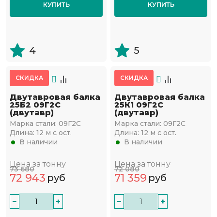
КУПИТЬ
КУПИТЬ
4
5
СКИДКА
СКИДКА
Двутавровая балка
Двутавровая балка
25Б2 09Г2С
25К1 09Г2С
(двутавр)
(двутавр)
Марка стали:
09Г2С
Марка стали:
09Г2С
Длина:
12 м с ост.
Длина:
12 м с ост.
В наличии
В наличии
Цена за тонну
Цена за тонну
73 680
72 080
72 943
71 359
руб
руб
−
+
−
+