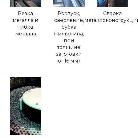
Резка
Роспуск,
Сварка
металла и
сверление,
металлоконструкци
Гибка
рубка
металла
(гильотина,
при
толщине
заготовки
от 16 мм)