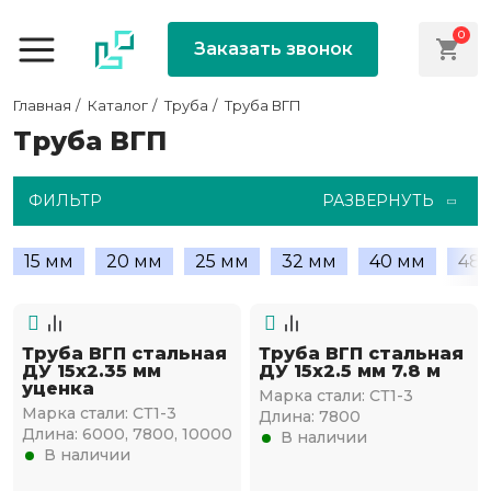
0
Заказать звонок
Главная
Каталог
Труба
Труба ВГП
Труба ВГП
ФИЛЬТР
РАЗВЕРНУТЬ
15 мм
20 мм
25 мм
32 мм
40 мм
48
Труба ВГП стальная
Труба ВГП стальная
ДУ 15х2.35 мм
ДУ 15х2.5 мм 7.8 м
уценка
Марка стали:
СТ1-3
Марка стали:
СТ1-3
Длина:
7800
Длина:
6000, 7800, 10000
В наличии
В наличии