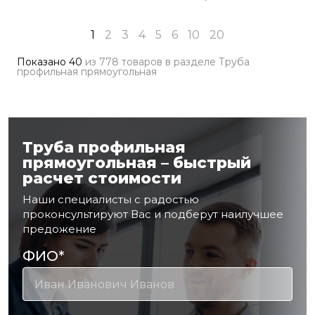
1
2
3
4
5
6
10
20
Показано
40
из
778 товаров
в разделе
Труба
профильная прямоугольная
Труба профильная
прямоугольная – быстрый
расчет стоимости
Наши специалисты с радостью
проконсультируют Вас и подберут наилучшее
предожение
ФИО
*