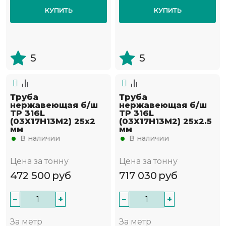
КУПИТЬ
КУПИТЬ
5
5
Труба
Труба
нержавеющая б/ш
нержавеющая б/ш
TP 316L
TP 316L
(03Х17Н13М2) 25х2
(03Х17Н13М2) 25х2.5
мм
мм
В наличии
В наличии
Цена за тонну
Цена за тонну
472 500
руб
717 030
руб
−
+
−
+
За метр
За метр