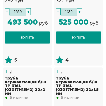
292
руб
320
руб
−
+
−
+
493 500
525 000
руб
руб
КУПИТЬ
КУПИТЬ
5
4
Труба
Труба
нержавеющая б/ш
нержавеющая б/ш
TP 316L
TP 316L
(03Х17Н13М2) 20х2
(03Х17Н13М2) 22х1.5
мм
мм
В наличии
В наличии