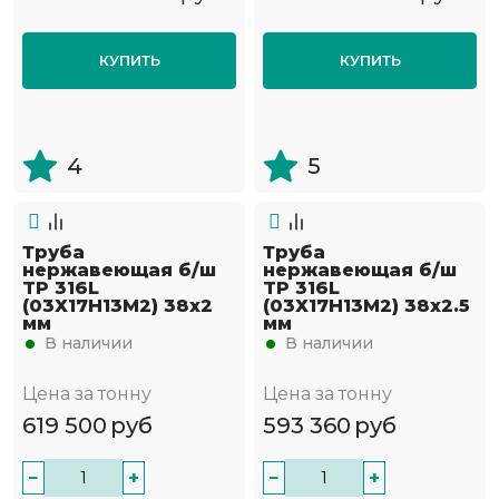
КУПИТЬ
КУПИТЬ
4
5
Труба
Труба
нержавеющая б/ш
нержавеющая б/ш
TP 316L
TP 316L
(03Х17Н13М2) 38х2
(03Х17Н13М2) 38х2.5
мм
мм
В наличии
В наличии
Цена за тонну
Цена за тонну
619 500
руб
593 360
руб
−
+
−
+