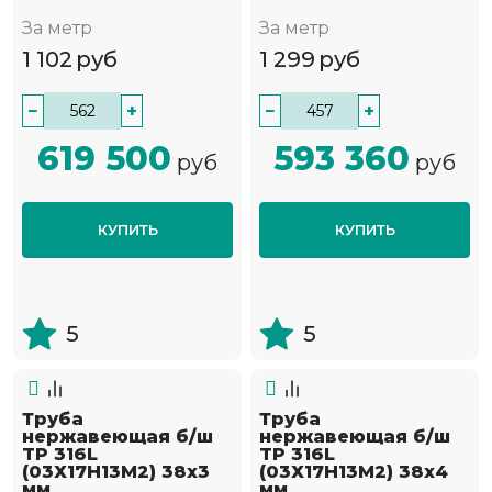
За метр
За метр
1 102
руб
1 299
руб
−
+
−
+
619 500
593 360
руб
руб
КУПИТЬ
КУПИТЬ
5
5
Труба
Труба
нержавеющая б/ш
нержавеющая б/ш
TP 316L
TP 316L
(03Х17Н13М2) 38х3
(03Х17Н13М2) 38х4
мм
мм