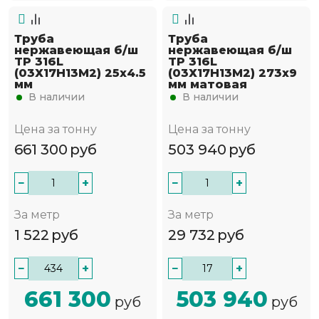
Труба
Труба
нержавеющая б/ш
нержавеющая б/ш
TP 316L
TP 316L
(03Х17Н13М2) 25х4.5
(03Х17Н13М2) 273х9
мм
мм матовая
В наличии
В наличии
Цена за тонну
Цена за тонну
661 300
руб
503 940
руб
−
+
−
+
За метр
За метр
1 522
руб
29 732
руб
−
+
−
+
661 300
503 940
руб
руб