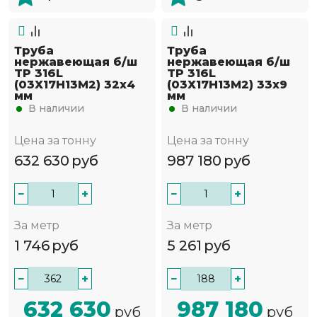
Труба
Труба
нержавеющая б/ш
нержавеющая б/ш
TP 316L
TP 316L
(03Х17Н13М2) 32х4
(03Х17Н13М2) 33х9
мм
мм
В наличии
В наличии
Цена за тонну
Цена за тонну
632 630
руб
987 180
руб
−
+
−
+
За метр
За метр
1 746
руб
5 261
руб
−
+
−
+
632 630
987 180
руб
руб