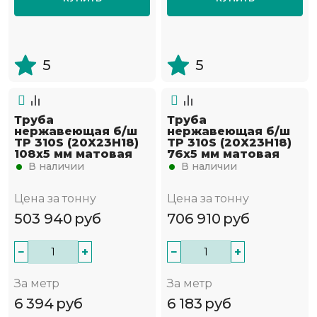
5
5
Труба
Труба
нержавеющая б/ш
нержавеющая б/ш
TP 310S (20Х23Н18)
TP 310S (20Х23Н18)
108х5 мм матовая
76х5 мм матовая
В наличии
В наличии
Цена за тонну
Цена за тонну
503 940
руб
706 910
руб
−
+
−
+
За метр
За метр
6 394
руб
6 183
руб