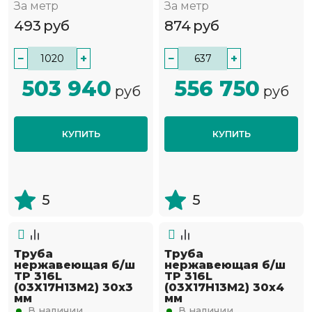
За метр
За метр
493
руб
874
руб
−
+
−
+
503 940
556 750
руб
руб
КУПИТЬ
КУПИТЬ
5
5
Труба
Труба
нержавеющая б/ш
нержавеющая б/ш
TP 316L
TP 316L
(03Х17Н13М2) 30х3
(03Х17Н13М2) 30х4
мм
мм
В наличии
В наличии