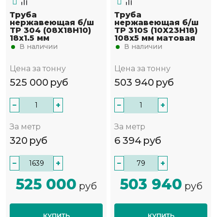
Труба
Труба
нержавеющая б/ш
нержавеющая б/ш
TP 304 (08Х18Н10)
TP 310S (10Х23Н18)
18х1.5 мм
108х5 мм матовая
В наличии
В наличии
Цена за тонну
Цена за тонну
525 000
руб
503 940
руб
−
+
−
+
За метр
За метр
320
руб
6 394
руб
−
+
−
+
525 000
503 940
руб
руб
КУПИТЬ
КУПИТЬ