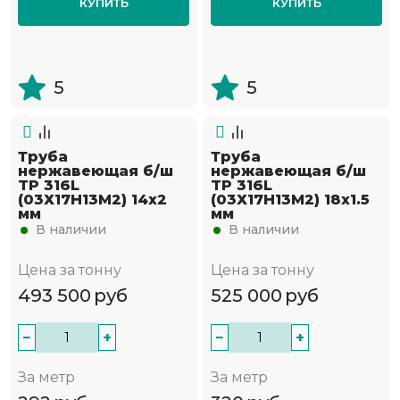
КУПИТЬ
КУПИТЬ
5
5
Труба
Труба
нержавеющая б/ш
нержавеющая б/ш
TP 316L
TP 316L
(03Х17Н13М2) 14х2
(03Х17Н13М2) 18х1.5
мм
мм
В наличии
В наличии
Цена за тонну
Цена за тонну
493 500
руб
525 000
руб
−
+
−
+
За метр
За метр