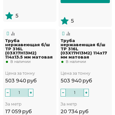
5
5
Труба
Труба
нержавеющая б/ш
нержавеющая б/ш
TP 316L
TP 316L
(03Х17Н13М2)
(03Х17Н13М2) 114х17
114х13.5 мм матовая
мм матовая
В наличии
В наличии
Цена за тонну
Цена за тонну
503 940
руб
503 940
руб
−
+
−
+
За метр
За метр
17 059
руб
20 734
руб