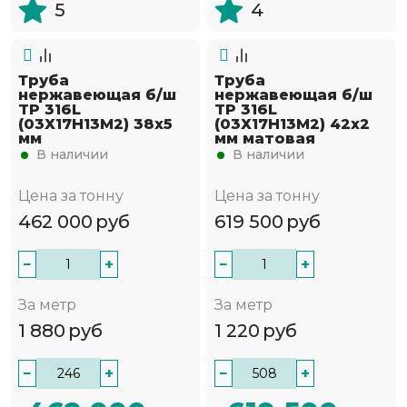
5
4
Труба
Труба
нержавеющая б/ш
нержавеющая б/ш
TP 316L
TP 316L
(03Х17Н13М2) 38х5
(03Х17Н13М2) 42х2
мм
мм матовая
В наличии
В наличии
Цена за тонну
Цена за тонну
462 000
руб
619 500
руб
−
+
−
+
За метр
За метр
1 880
руб
1 220
руб
−
+
−
+