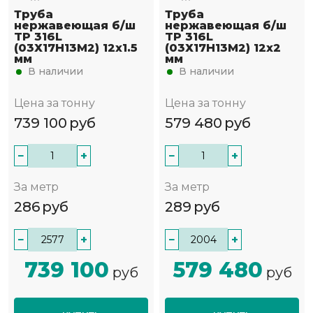
Труба
Труба
нержавеющая б/ш
нержавеющая б/ш
TP 316L
TP 316L
(03Х17Н13М2) 12х1.5
(03Х17Н13М2) 12х2
мм
мм
В наличии
В наличии
Цена за тонну
Цена за тонну
739 100
руб
579 480
руб
−
+
−
+
За метр
За метр
286
руб
289
руб
−
+
−
+
739 100
579 480
руб
руб