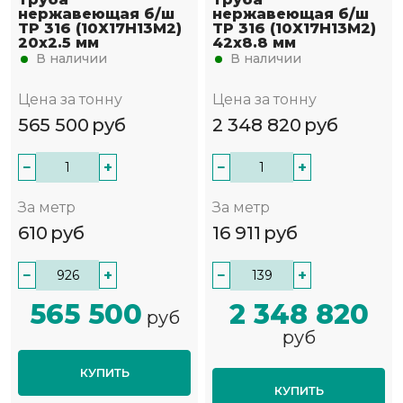
нержавеющая б/ш
нержавеющая б/ш
TP 316 (10Х17Н13М2)
TP 316 (10Х17Н13М2)
20х2.5 мм
42х8.8 мм
В наличии
В наличии
Цена за тонну
Цена за тонну
565 500
руб
2 348 820
руб
−
+
−
+
За метр
За метр
610
руб
16 911
руб
−
+
−
+
565 500
2 348 820
руб
руб
КУПИТЬ
КУПИТЬ