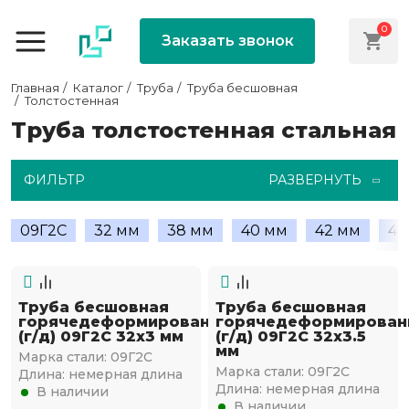
0
Заказать звонок
Главная
Каталог
Труба
Труба бесшовная
Толстостенная
Труба толстостенная стальная
ФИЛЬТР
РАЗВЕРНУТЬ
09Г2С
32 мм
38 мм
40 мм
42 мм
45
Труба бесшовная
Труба бесшовная
горячедеформированная
горячедеформирован
(г/д) 09Г2С 32х3 мм
(г/д) 09Г2С 32х3.5
мм
Марка стали:
09Г2С
Марка стали:
09Г2С
Длина:
немерная длина
Длина:
немерная длина
В наличии
В наличии