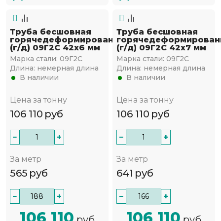
Труба бесшовная
Труба бесшовная
горячедеформированная
горячедеформирован
(г/д) 09Г2С 42х6 мм
(г/д) 09Г2С 42х7 мм
Марка стали:
09Г2С
Марка стали:
09Г2С
Длина:
немерная длина
Длина:
немерная длина
В наличии
В наличии
Цена за тонну
Цена за тонну
106 110
руб
106 110
руб
−
+
−
+
За метр
За метр
565
руб
641
руб
−
+
−
+
106 110
106 110
руб
руб