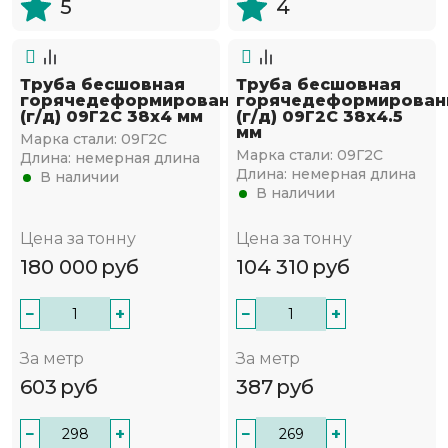
5
4
Труба бесшовная
Труба бесшовная
горячедеформированная
горячедеформирован
(г/д) 09Г2С 38х4 мм
(г/д) 09Г2С 38х4.5
мм
Марка стали:
09Г2С
Марка стали:
09Г2С
Длина:
немерная длина
Длина:
немерная длина
В наличии
В наличии
Цена за тонну
Цена за тонну
180 000
руб
104 310
руб
−
+
−
+
За метр
За метр
603
руб
387
руб
−
+
−
+