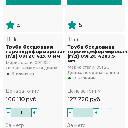
5
5
Труба бесшовная
Труба бесшовная
горячедеформированная
горячедеформирован
(г/д) 09Г2С 42х10 мм
(г/д) 09Г2С 42х3.5
мм
Марка стали:
09Г2С
Марка стали:
09Г2С
Длина:
немерная длина
Длина:
немерная длина
В наличии
В наличии
Цена за тонну
Цена за тонну
106 110
руб
127 220
руб
−
+
−
+
За метр
За метр