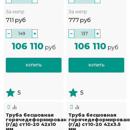
За метр
За метр
711
руб
777
руб
−
+
−
+
106 110
106 110
руб
руб
КУПИТЬ
КУПИТЬ
5
5
Труба бесшовная
Труба бесшовная
горячедеформированная
горячедеформирован
(г/д) ст10-20 42х10
(г/д) ст10-20 42х3.5
мм
мм