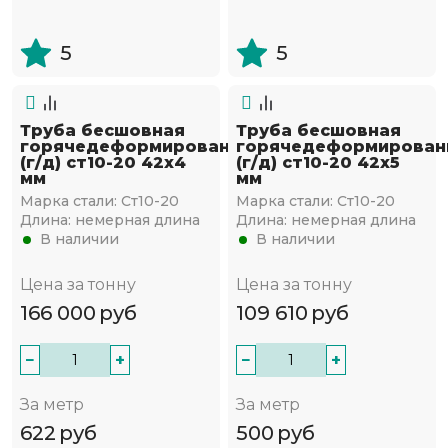
5
5
Труба бесшовная
Труба бесшовная
горячедеформированная
горячедеформирован
(г/д) ст10-20 42х4
(г/д) ст10-20 42х5
мм
мм
Марка стали:
Ст10-20
Марка стали:
Ст10-20
Длина:
немерная длина
Длина:
немерная длина
В наличии
В наличии
Цена за тонну
Цена за тонну
166 000
руб
109 610
руб
−
+
−
+
За метр
За метр
622
руб
500
руб