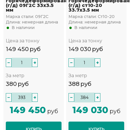
горячедеформированная
горячедеформирован
(г/д) 09Г2С 33х3.5
(г/д) ст10-20
мм
33.7х3.5 мм
Марка стали:
09Г2С
Марка стали:
Ст10-20
Длина:
немерная длина
Длина:
немерная длина
В наличии
В наличии
Цена за тонну
Цена за тонну
149 450
руб
149 030
руб
−
+
−
+
За метр
За метр
380
руб
388
руб
−
+
−
+
149 450
149 030
руб
руб
КУПИТЬ
КУПИТЬ