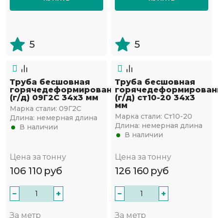
5
5
Труба бесшовная
Труба бесшовная
горячедеформированная
горячедеформирован
(г/д) 09Г2С 34х3 мм
(г/д) ст10-20 34х3
мм
Марка стали:
09Г2С
Марка стали:
Ст10-20
Длина:
немерная длина
Длина:
немерная длина
В наличии
В наличии
Цена за тонну
Цена за тонну
106 110
руб
126 160
руб
−
+
−
+
За метр
За метр