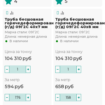
4
5
Труба бесшовная
Труба бесшовная
горячедеформированная
горячедеформирован
(г/д) 09Г2С 40х7 мм
(г/д) 09Г2С 40х8 мм
Марка стали:
09Г2С
Марка стали:
09Г2С
Длина:
немерная длина
Длина:
немерная длина
В наличии
В наличии
Цена за тонну
Цена за тонну
104 310
руб
104 310
руб
−
+
−
+
За метр
За метр
594
руб
658
руб
−
+
−
+