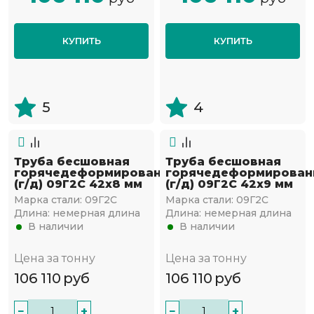
КУПИТЬ
КУПИТЬ
5
4
Труба бесшовная
Труба бесшовная
горячедеформированная
горячедеформирован
(г/д) 09Г2С 42х8 мм
(г/д) 09Г2С 42х9 мм
Марка стали:
09Г2С
Марка стали:
09Г2С
Длина:
немерная длина
Длина:
немерная длина
В наличии
В наличии
Цена за тонну
Цена за тонну
106 110
руб
106 110
руб
−
+
−
+