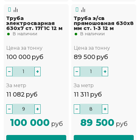
Труба
Труба э/св
электросварная
прямошовная 630х8
630х7 ст. 17Г1С 12 м
мм ст. 1-3 12 м
В наличии
В наличии
Цена за тонну
Цена за тонну
100 000
руб
89 500
руб
−
+
−
+
За метр
За метр
11 082
руб
11 311
руб
−
+
−
+
100 000
89 500
руб
руб