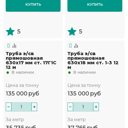
КУПИТЬ
КУПИТЬ
5
5
Труба э/св
Труба э/св
прямошовная
прямошовная
630х17 мм ст. 17Г1С
630х18 мм ст. 1-3 12
12 м
м
В наличии
В наличии
Цена за тонну
Цена за тонну
135 000
руб
135 000
руб
−
+
−
+
За метр
За метр
35 735
руб
37 765
руб