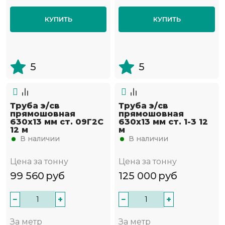
КУПИТЬ
КУПИТЬ
5
5
Труба э/св
Труба э/св
прямошовная
прямошовная
630х13 мм ст. 09Г2С
630х13 мм ст. 1-3 12
12 м
м
В наличии
В наличии
Цена за тонну
Цена за тонну
99 560
руб
125 000
руб
−
+
−
+
За метр
За метр