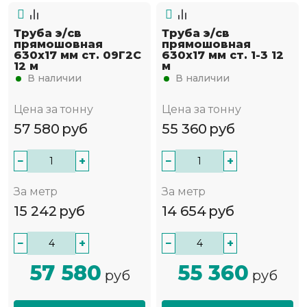
Труба э/св
Труба э/св
прямошовная
прямошовная
630х17 мм ст. 09Г2С
630х17 мм ст. 1-3 12
12 м
м
В наличии
В наличии
Цена за тонну
Цена за тонну
57 580
руб
55 360
руб
−
+
−
+
За метр
За метр
15 242
руб
14 654
руб
−
+
−
+
57 580
55 360
руб
руб