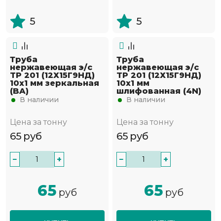
5
5
Труба
Труба
нержавеющая э/с
нержавеющая э/с
TP 201 (12Х15Г9НД)
TP 201 (12Х15Г9НД)
10х1 мм зеркальная
10х1 мм
(BA)
шлифованная (4N)
В наличии
В наличии
Цена за тонну
Цена за тонну
65
руб
65
руб
−
+
−
+
65
65
руб
руб