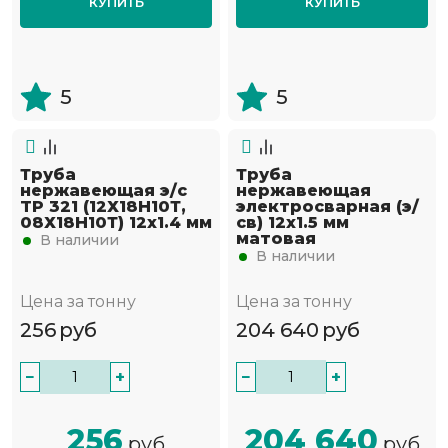
КУПИТЬ
КУПИТЬ
5
5
Труба
Труба
нержавеющая э/с
нержавеющая
TP 321 (12Х18Н10Т,
электросварная (э/
08Х18Н10Т) 12х1.4 мм
св) 12х1.5 мм
матовая
В наличии
В наличии
Цена за тонну
Цена за тонну
256
руб
204 640
руб
−
+
−
+
256
204 640
руб
руб