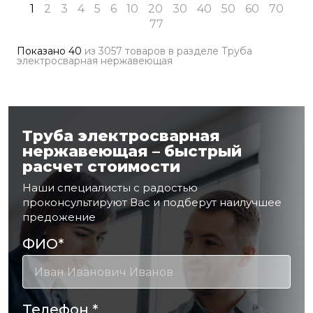
1
2
3
4
5
6
10
20
30
40
50
60
70
77
Показано
40
из
3057 товаров
в разделе
Труба
электросварная нержавеющая
Труба электросварная
нержавеющая – быстрый
расчет стоимости
Наши специалисты с радостью
проконсультируют Вас и подберут наилучшее
предожение
ФИО
*
Телефон
*