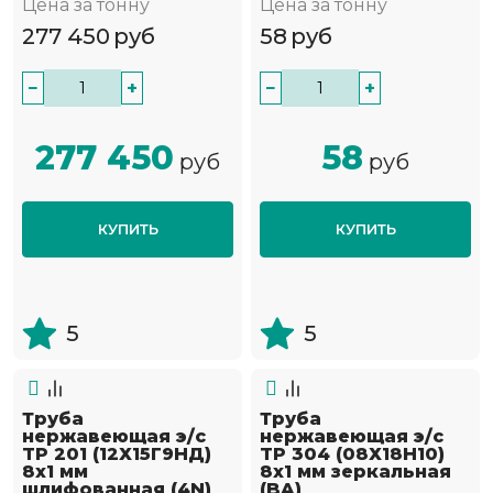
Цена за тонну
Цена за тонну
277 450
руб
58
руб
−
+
−
+
277 450
58
руб
руб
КУПИТЬ
КУПИТЬ
5
5
Труба
Труба
нержавеющая э/с
нержавеющая э/с
TP 201 (12Х15Г9НД)
TP 304 (08Х18Н10)
8х1 мм
8х1 мм зеркальная
шлифованная (4N)
(BA)