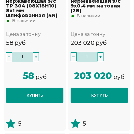
нержавеющая э/с
нержавеющая э/с
TP 304 (08Х18Н10)
9х0.4 мм матовая
8х1 мм
(2B)
шлифованная (4N)
В наличии
В наличии
Цена за тонну
Цена за тонну
58
руб
203 020
руб
−
+
−
+
58
203 020
руб
руб
КУПИТЬ
КУПИТЬ
5
5