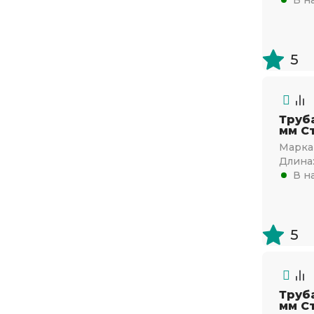
600х600
6.5
800х800
7
5
7.5
8
9
Труб
мм Ст
10
Марка 
Длина
11
В н
12
14
5
16
18
20
Труб
22
мм Ст