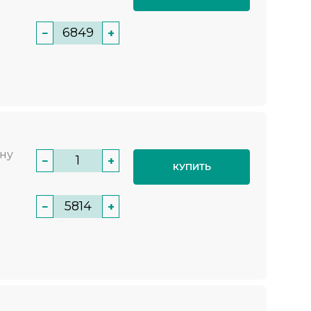
−
+
нну
−
+
КУПИТЬ
−
+