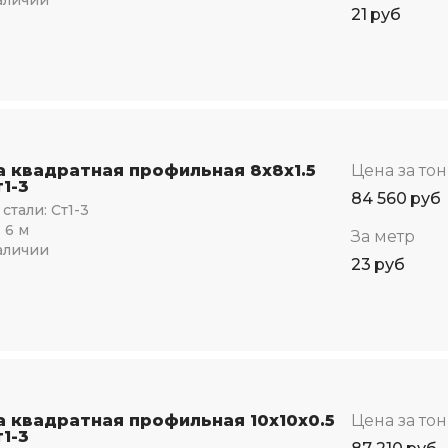
21
руб
а квадратная профильная 8х8х1.5
Цена за то
1-3
84 560
руб
стали:
Ст1-3
:
6 м
За метр
аличии
23
руб
а квадратная профильная 10х10х0.5
Цена за то
1-3