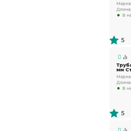
Марка 
25
Длина
В н
5
Труб
мм Ст
Марка 
Длина
В н
5