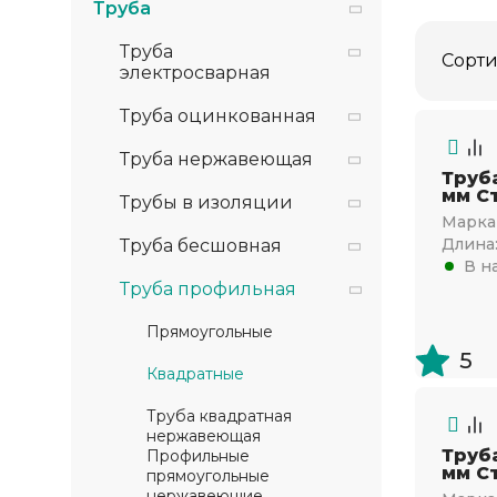
Труба
Труба
Сорти
электросварная
Труба оцинкованная
Труба нержавеющая
Труб
мм Ст
Трубы в изоляции
Марка 
Длина
Труба бесшовная
В н
Труба профильная
Прямоугольные
5
Квадратные
Труба квадратная
нержавеющая
Труб
Профильные
мм Ст
прямоугольные
нержавеющие