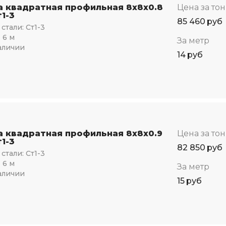
а квадратная профильная 8х8х0.8
Цена за то
1-3
85 460
руб
стали:
Ст1-3
:
6 м
За метр
аличии
14
руб
а квадратная профильная 8х8х0.9
Цена за то
1-3
82 850
руб
стали:
Ст1-3
:
6 м
За метр
аличии
15
руб