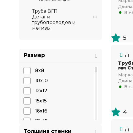
Марка 
Длина
Труба ВГП
В н
Детали
трубопроводов и
метизы
5
Размер
Труб
мм Ст
8х8
Марка 
10х10
Длина
В н
12х12
15х15
16х16
4
18х18
Толщина стенки
19х19