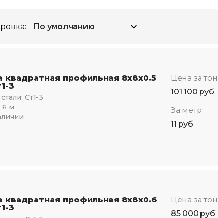
ровка:
а квадратная профильная 8х8х0.5
Цена за то
1-3
101 100
руб
стали:
Ст1-3
:
6 м
За метр
аличии
11
руб
а квадратная профильная 8х8х0.6
Цена за то
1-3
85 000
руб