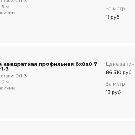
стали:
Ст1-3
:
6 м
За метр
аличии
11
руб
а квадратная профильная 8х8х0.7
Цена за то
1-3
86 310
руб
стали:
Ст1-3
:
6 м
За метр
аличии
13
руб