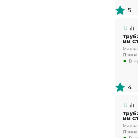
125х125
5
3
140х140
3,2
150х150
3,5
160х160
Труб
мм Ст
3.2
180х180
Марка 
3.5
Длина
200х200
В н
3.6
250х250
4
300х300
4,5
4
350х350
4.5
400х400
5
450х450
Труб
5,5
мм Ст
500х500
5.5
Марка 
550х550
Длина
6
В н