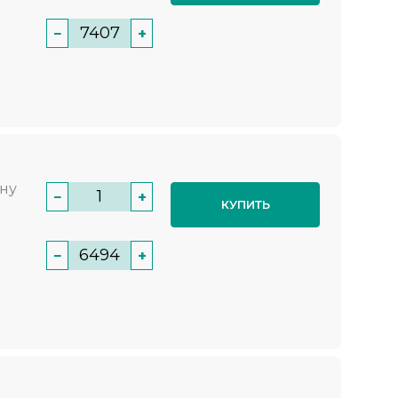
−
+
нну
−
+
КУПИТЬ
−
+