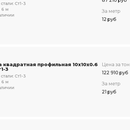
87 210
руб
стали:
Ст1-3
:
6 м
За метр
аличии
12
руб
а квадратная профильная 10х10х0.6
Цена за то
1-3
122 910
руб
стали:
Ст1-3
:
6 м
За метр
аличии
21
руб