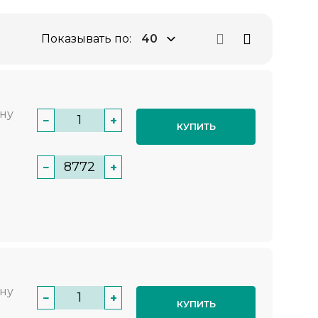
Показывать по:
нну
−
+
КУПИТЬ
−
+
нну
−
+
КУПИТЬ