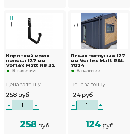
Короткий крюк
Левая заглушка 127
полоса 127 мм
мм Vortex Matt RAL
Vortex Matt RR 32
7024
В наличии
В наличии
Цена за тонну
Цена за тонну
258
руб
124
руб
−
+
−
+
258
124
руб
руб