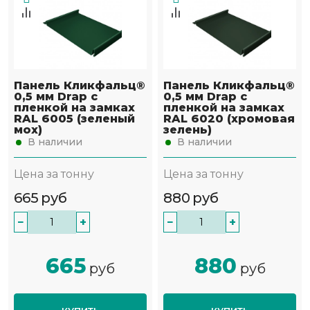
Панель Кликфальц®
Панель Кликфальц®
0,5 мм Drap с
0,5 мм Drap с
пленкой на замках
пленкой на замках
RAL 6005 (зеленый
RAL 6020 (хромовая
мох)
зелень)
В наличии
В наличии
Цена за тонну
Цена за тонну
665
руб
880
руб
−
+
−
+
665
880
руб
руб