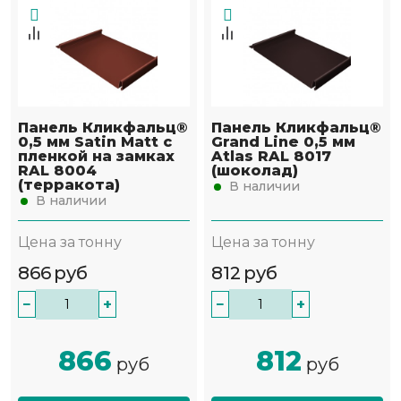
Панель Кликфальц®
Панель Кликфальц®
0,5 мм Satin Мatt с
Grand Line 0,5 мм
пленкой на замках
Atlas RAL 8017
RAL 8004
(шоколад)
(терракота)
В наличии
В наличии
Цена за тонну
Цена за тонну
866
руб
812
руб
−
+
−
+
866
812
руб
руб