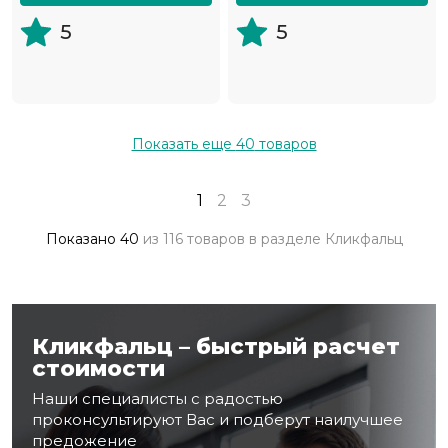
5
5
Показать еще
40
товаров
1
2
3
Показано
40
из
116 товаров
в разделе
Кликфальц
Кликфальц – быстрый расчет
стоимости
Наши специалисты с радостью
проконсультируют Вас и подберут наилучшее
предожение