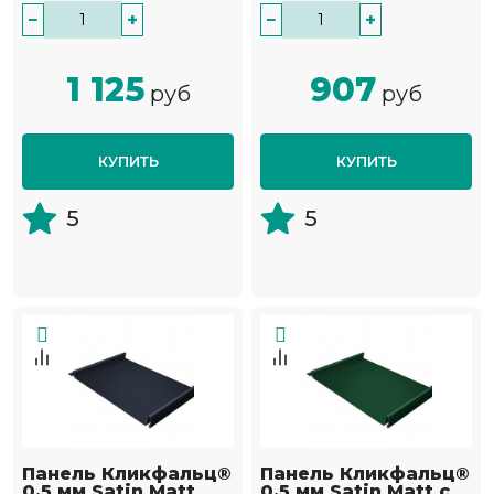
−
+
−
+
1 125
907
руб
руб
КУПИТЬ
КУПИТЬ
5
5
Панель Кликфальц®
Панель Кликфальц®
0,5 мм Satin Мatt
0,5 мм Satin Мatt с