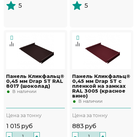
5
5
Панель Кликфальц®
Панель Кликфальц®
0,45 мм Drap ST RAL
0,45 мм Drap ST с
8017 (шоколад)
пленкой на замках
RAL 3005 (красное
В наличии
вино)
В наличии
Цена за тонну
Цена за тонну
1 015
руб
883
руб
−
+
−
+