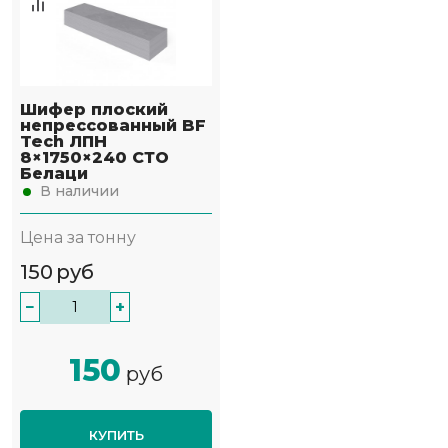
Шифер плоский
непрессованный BF
Tech ЛПН
8×1750×240 СТО
Белаци
В наличии
Цена за тонну
150
руб
−
+
150
руб
КУПИТЬ