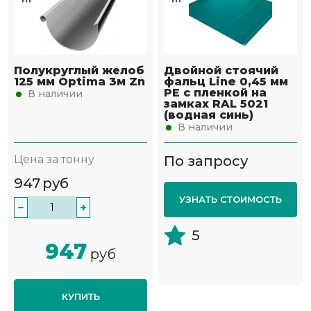
Полукруглый желоб
Двойной стоячий
125 мм Optima 3м Zn
фальц Line 0,45 мм
PE с пленкой на
В наличии
замках RAL 5021
(водная синь)
В наличии
Цена за тонну
По запросу
947
руб
УЗНАТЬ СТОИМОСТЬ
−
+
5
947
руб
КУПИТЬ