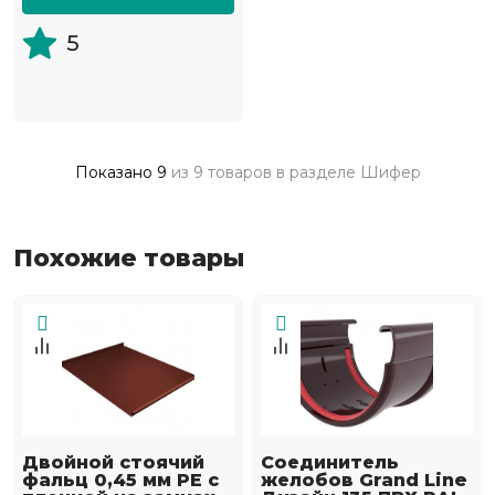
5
Показано
9
из
9 товаров
в разделе
Шифер
Похожие товары
Двойной стоячий
Соединитель
фальц 0,45 мм PE с
желобов Grand Line