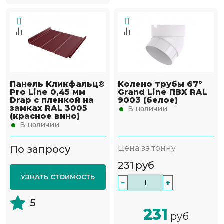
Панель Кликфальц®
Колено трубы 67°
Pro Line 0,45 мм
Grand Line ПВХ RAL
Drap с пленкой на
9003 (белое)
замках RAL 3005
В наличии
(красное вино)
В наличии
По запросу
Цена за тонну
231
руб
УЗНАТЬ СТОИМОСТЬ
−
+
5
231
руб