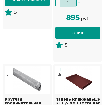
УЗНАТЬ СТОИМОСТЬ
−
+
5
895
руб
КУПИТЬ
5
Круглая
Панель Кликфальц®
соединительная
GL 0,5 мм GreenCoat