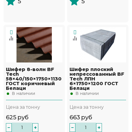
5
5
Шифер 8-волн BF
Шифер плоский
Tech
непрессованный BF
58×40/150×1750×1130
Tech ЛПН
ГОСТ коричневый
6×1750×1200 ГОСТ
Белаци
Белаци
В наличии
В наличии
Цена за тонну
Цена за тонну
625
руб
663
руб
−
+
−
+