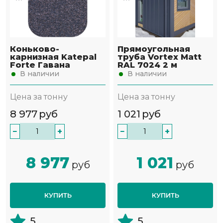
Коньково-
Прямоугольная
карнизная Katepal
труба Vortex Matt
Forte Гавана
RAL 7024 2 м
В наличии
В наличии
Цена за тонну
Цена за тонну
8 977
руб
1 021
руб
−
+
−
+
8 977
1 021
руб
руб
КУПИТЬ
КУПИТЬ
5
5