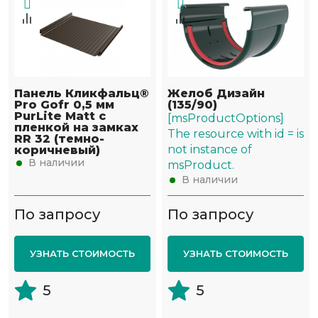
Панель Кликфальц®
Желоб Дизайн
Pro Gofr 0,5 мм
(135/90)
PurLite Matt с
[msProductOptions]
пленкой на замках
The resource with id = is
RR 32 (темно-
not instance of
коричневый)
В наличии
msProduct.
В наличии
По запросу
По запросу
УЗНАТЬ СТОИМОСТЬ
УЗНАТЬ СТОИМОСТЬ
5
5