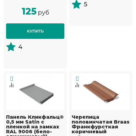
5
125
руб
КУПИТЬ
4
Панель Кликфальц®
Черепица
0,5 мм Satin с
половинчатая Braas
пленкой на замках
Франкфурсткая
RAL 9006 (бело-
коричневый