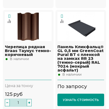
Черепица рядная
Панель Кликфальц®
Braas Таунус темно-
GL 0,5 мм GreenCoat
коричневый
Pural BT с пленкой
на замках RR 23
В наличии
(темно-серый) RAL
7024 (мокрый
асфальт)
В наличии
Цена за тонну
По запросу
125
руб
УЗНАТЬ СТОИМОСТЬ
−
+