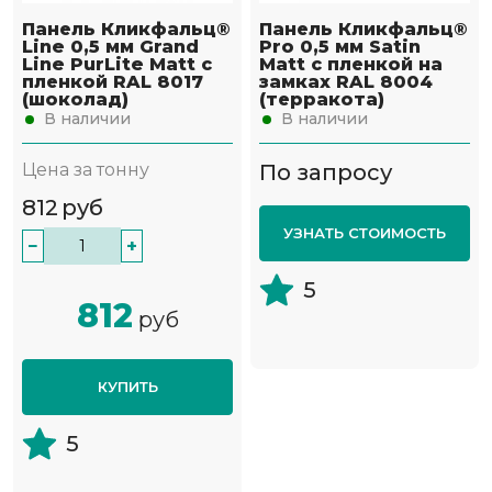
Панель Кликфальц®
Панель Кликфальц®
Line 0,5 мм Grand
Pro 0,5 мм Satin
Line PurLite Мatt с
Мatt с пленкой на
пленкой RAL 8017
замках RAL 8004
(шоколад)
(терракота)
В наличии
В наличии
Цена за тонну
По запросу
812
руб
УЗНАТЬ СТОИМОСТЬ
−
+
5
812
руб
КУПИТЬ
5