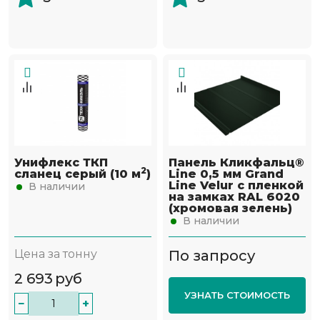
Унифлекс ТКП
Панель Кликфальц®
2
сланец серый (10 м
)
Line 0,5 мм Grand
Line Velur с пленкой
В наличии
на замках RAL 6020
(хромовая зелень)
В наличии
Цена за тонну
По запросу
2 693
руб
УЗНАТЬ СТОИМОСТЬ
−
+