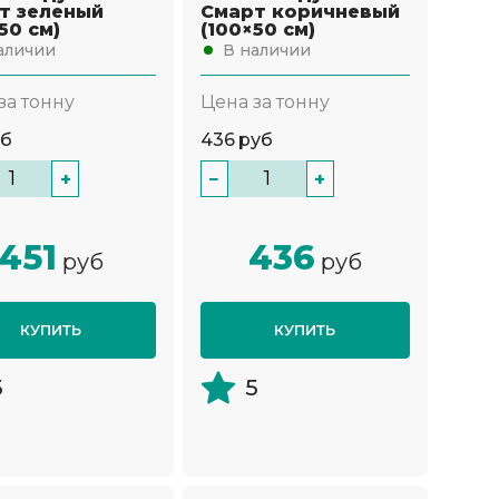
т зеленый
Смарт коричневый
50 см)
(100×50 см)
аличии
В наличии
за тонну
Цена за тонну
уб
436
руб
+
−
+
451
436
руб
руб
КУПИТЬ
КУПИТЬ
5
5