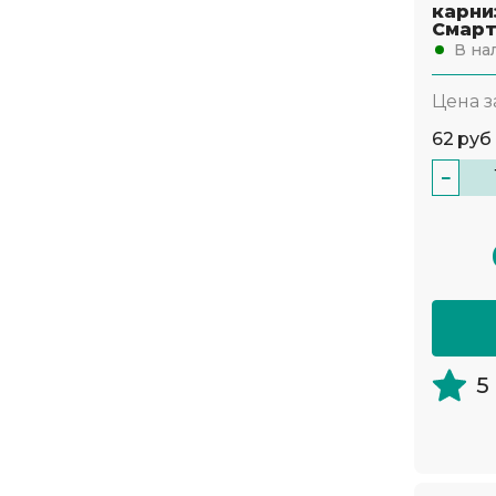
карни
Смар
В на
Цена з
62
руб
−
5