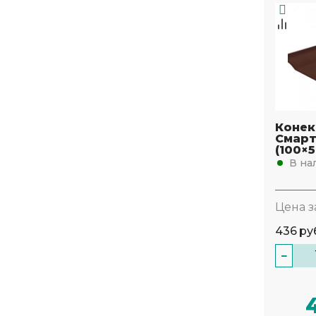
Конек
Смарт
(100×5
В на
Цена з
436
ру
−