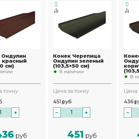
 Ондулин
Конек Черепица
Коне
 красный
Ондулин зеленый
Онду
0 см)
(103,5×50 см)
кори
(103,
личии
В наличии
В н
а тонну
Цена за тонну
Цена 
б
451
руб
436
р
+
−
+
−
436
451
руб
руб