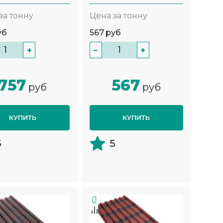
за тонну
Цена за тонну
уб
567
руб
+
−
+
757
567
руб
руб
КУПИТЬ
КУПИТЬ
5
5