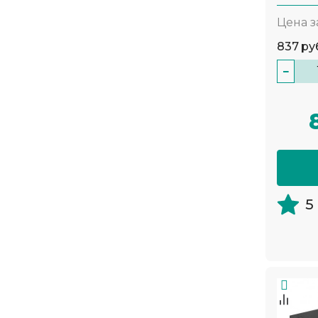
Цена з
837
ру
−
5