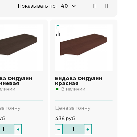
Показывать по:
ва Ондулин
Ендова Ондулин
чневая
красная
аличии
В наличии
за тонну
Цена за тонну
уб
436
руб
+
−
+