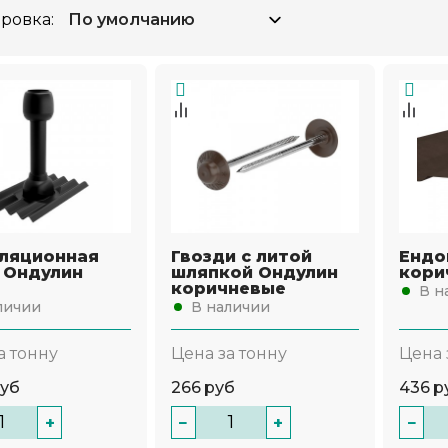
ровка:
ляционная
Гвозди с литой
Ендо
 Ондулин
шляпкой Ондулин
кори
т
коричневые
В н
личии
В наличии
а тонну
Цена за тонну
Цена 
уб
266
руб
436
р
+
−
+
−