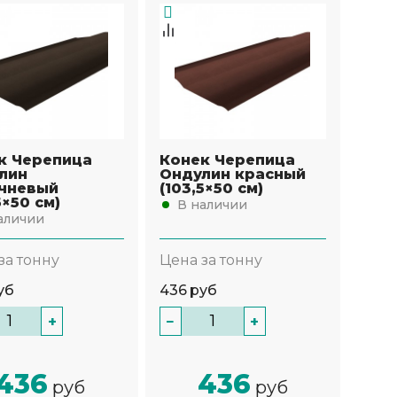
к Черепица
Конек Черепица
лин
Ондулин красный
чневый
(103,5×50 см)
5×50 см)
В наличии
аличии
за тонну
Цена за тонну
уб
436
руб
+
−
+
436
436
руб
руб