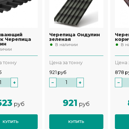
ывающий
Черепица Ондулин
Чере
к Черепица
зеленая
кори
ин
В наличии
В н
личии
а тонну
Цена за тонну
Цена 
б
921
руб
878
р
+
−
+
−
623
921
руб
руб
КУПИТЬ
КУПИТЬ