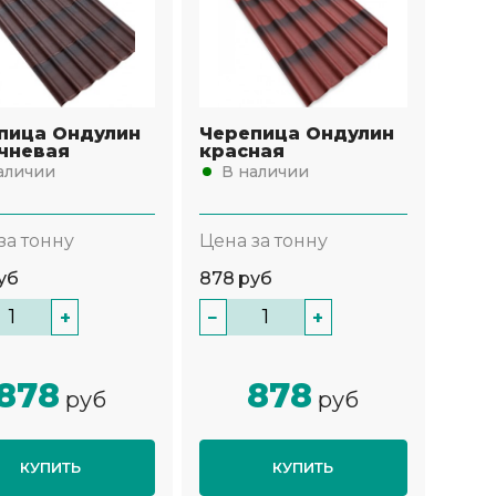
пица Ондулин
Черепица Ондулин
чневая
красная
аличии
В наличии
за тонну
Цена за тонну
уб
878
руб
+
−
+
878
878
руб
руб
КУПИТЬ
КУПИТЬ