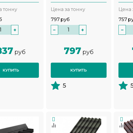
а тонну
Цена за тонну
Цена 
б
797
руб
757
р
+
−
+
−
837
797
руб
руб
КУПИТЬ
КУПИТЬ
5