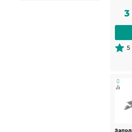
3
5
Запол