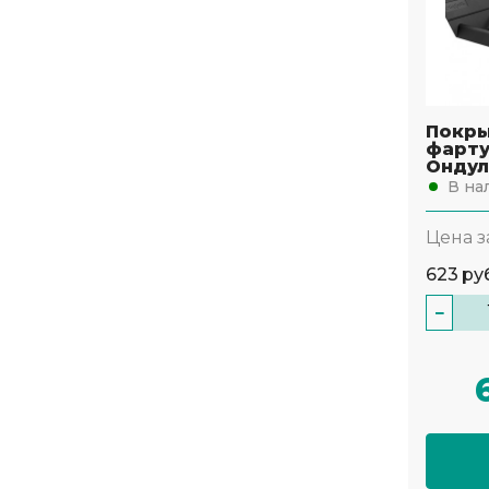
Покр
фарту
Ондул
В на
Цена з
623
ру
−