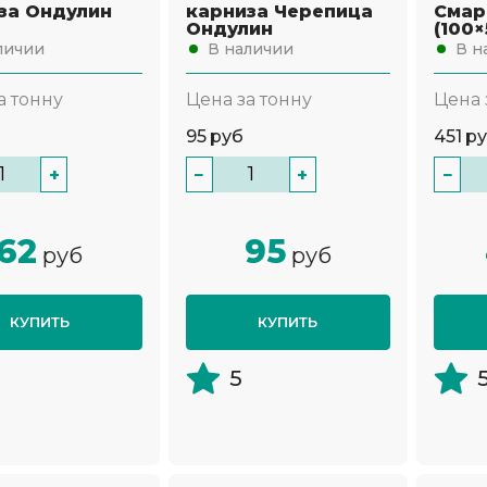
за Ондулин
карниза Черепица
Смар
т
Ондулин
(100×
личии
В наличии
В н
а тонну
Цена за тонну
Цена 
95
руб
451
р
+
−
+
−
62
95
руб
руб
КУПИТЬ
КУПИТЬ
5