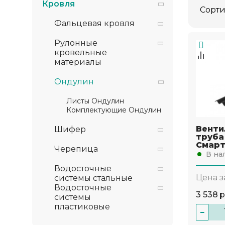
Кровля
Сорти
Фальцевая кровля
Рулонные
кровельные
материалы
Ондулин
Листы Ондулин
Комплектующие Ондулин
Венти
Шифер
труба
Смар
Черепица
В на
Водосточные
Цена з
системы стальные
Водосточные
3 538
р
системы
пластиковые
−