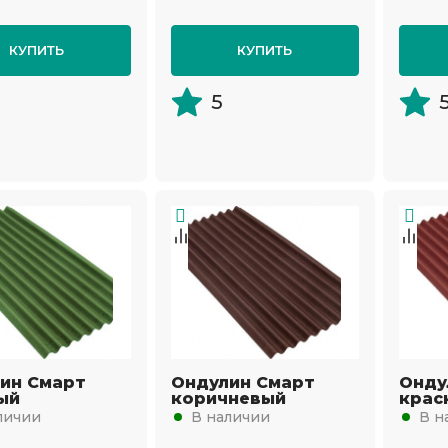
КУПИТЬ
КУПИТЬ
5
ин Смарт
Ондулин Смарт
Онду
ый
коричневый
крас
личии
В наличии
В н