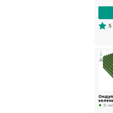
5
Ондул
зелен
В на