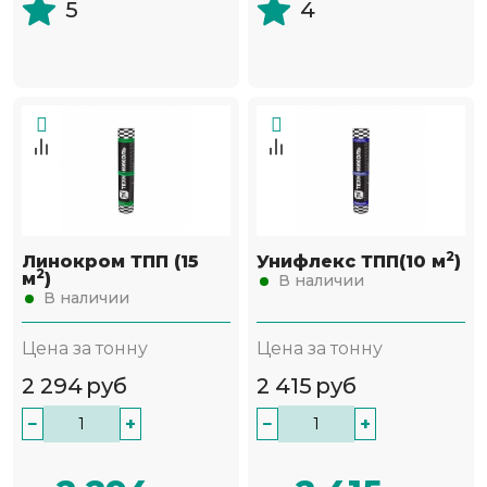
5
4
2
Линокром ТПП (15
Унифлекс ТПП(10 м
)
2
м
)
В наличии
В наличии
Цена за тонну
Цена за тонну
2 294
руб
2 415
руб
−
+
−
+