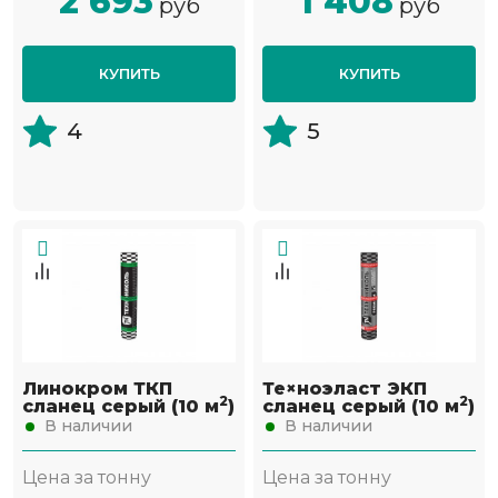
2 693
1 408
руб
руб
КУПИТЬ
КУПИТЬ
4
5
Линокром ТКП
Те×ноэласт ЭКП
2
2
сланец серый (10 м
)
сланец серый (10 м
)
В наличии
В наличии
Цена за тонну
Цена за тонну