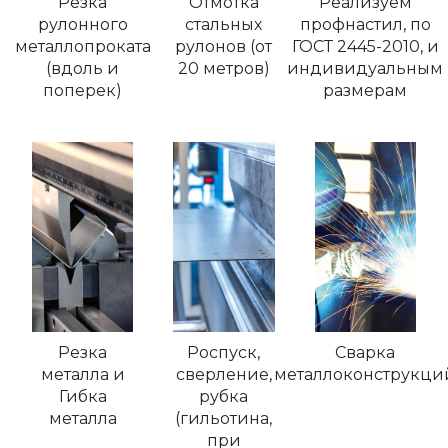
Резка
Отмотка
Реализуем
рулонного
стальных
профнастил, по
металлопроката
рулонов (от
ГОСТ 2445-2010, и
(вдоль и
20 метров)
индивидуальным
поперек)
размерам
Резка
Роспуск,
Сварка
металла и
сверление,
металлоконструкци
Гибка
рубка
металла
(гильотина,
при