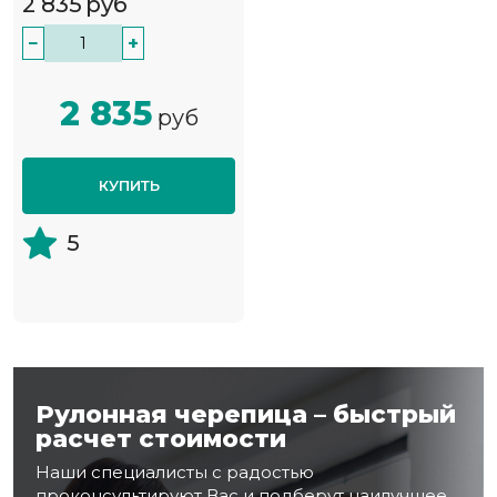
2 835
руб
−
+
2 835
руб
КУПИТЬ
5
Рулонная черепица – быстрый
расчет стоимости
Наши специалисты с радостью
проконсультируют Вас и подберут наилучшее