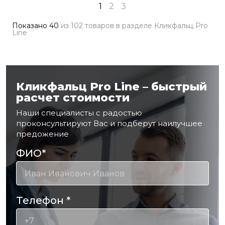
1
2
3
Показано
40
из
102 товаров
в разделе
Кликфальц Pro
Line
Кликфальц Pro Line – быстрый
расчет стоимости
Наши специалисты с радостью
проконсультируют Вас и подберут наилучшее
предожение
ФИО
*
Телефон
*