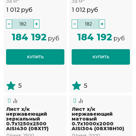
За м
За м
1 012
руб
1 012
руб
−
+
−
+
184 192
184 192
руб
руб
КУПИТЬ
КУПИТЬ
5
5
Лист х/к
Лист х/к
нержавеющий
нержавеющий
зеркальный
матовый
0.7х1250х2500
0.7х1000х2000
AISI430 (08Х17)
AISI304 (08Х18Н10)
Длина:
2500
Длина:
2000