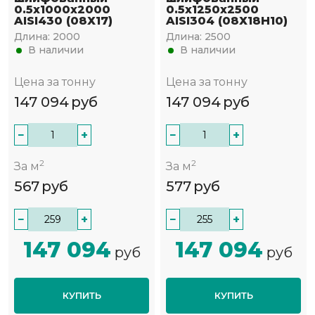
0.5х1000х2000
0.5х1250х2500
AISI430 (08Х17)
AISI304 (08Х18Н10)
Длина:
2000
Длина:
2500
В наличии
В наличии
Цена за тонну
Цена за тонну
147 094
руб
147 094
руб
−
+
−
+
2
2
За м
За м
567
руб
577
руб
−
+
−
+
147 094
147 094
руб
руб
КУПИТЬ
КУПИТЬ