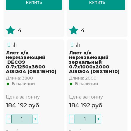
КУПИТЬ
КУПИТЬ
4
4
Лист х/к
Лист х/к
нержавеющий
нержавеющий
DECO9
зеркальный
0.7х1250х3800
0.7х1000х2000
AISI304 (08Х18Н10)
AISI304 (08Х18Н10)
Длина:
3800
Длина:
2000
В наличии
В наличии
Цена за тонну
Цена за тонну
184 192
руб
184 192
руб
−
+
−
+
2
2