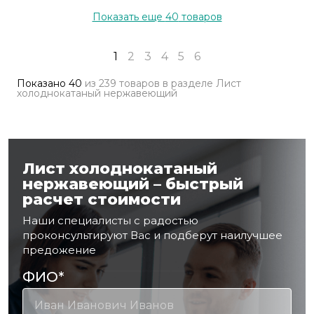
Показать еще
40
товаров
1
2
3
4
5
6
Показано
40
из
239 товаров
в разделе
Лист
холоднокатаный нержавеющий
Лист холоднокатаный
нержавеющий – быстрый
расчет стоимости
Наши специалисты с радостью
проконсультируют Вас и подберут наилучшее
предожение
ФИО
*