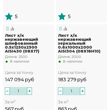
5
5
Лист х/к
Лист х/к
нержавеющий
нержавеющий
шлифованный
зеркальный
0.5х1250х2500
0.6х1000х2000
AISI430 (08Х17)
AISI304 (08Х18Н10)
Длина:
2500
Длина:
2000
В наличии
В наличии
Цена за тонну
Цена за тонну
147 094
руб
183 279
руб
−
+
−
+
2
2
За м
За м
567
руб
863
руб