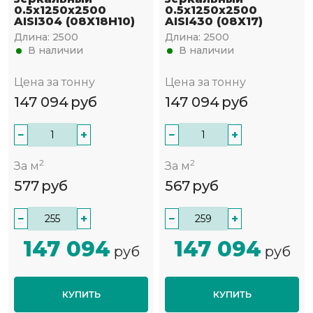
0.5х1250х2500
0.5х1250х2500
AISI304 (08Х18Н10)
AISI430 (08Х17)
Длина:
2500
Длина:
2500
В наличии
В наличии
Цена за тонну
Цена за тонну
147 094
руб
147 094
руб
−
+
−
+
2
2
За м
За м
577
руб
567
руб
−
+
−
+
147 094
147 094
руб
руб
КУПИТЬ
КУПИТЬ