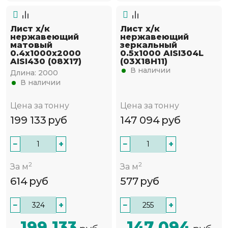
Лист х/к
Лист х/к
нержавеющий
нержавеющий
матовый
зеркальный
0.4х1000х2000
0.5х1000 AISI304L
AISI430 (08Х17)
(03Х18Н11)
В наличии
Длина:
2000
В наличии
Цена за тонну
Цена за тонну
199 133
руб
147 094
руб
−
+
−
+
2
2
За м
За м
614
руб
577
руб
−
+
−
+
199 133
147 094