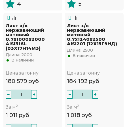
4
5
Лист х/к
Лист х/к
нержавеющий
нержавеющий
матовый
матовый
0.7х1000х2000
0.7х1240х2500
AISI316L
AISI201 (12Х15Г9НД)
(03Х17Н14М3)
Длина:
2500
Длина:
2000
В наличии
В наличии
Цена за тонну
Цена за тонну
180 579
руб
184 192
руб
−
+
−
+
2
2
За м
За м
1 011
руб
1 018
руб