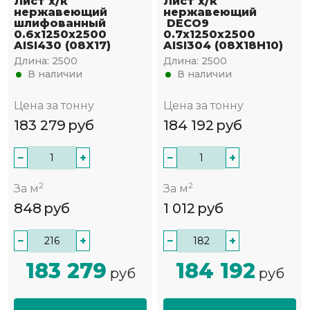
Лист х/к
Лист х/к
нержавеющий
нержавеющий
шлифованный
DECO9
0.6х1250х2500
0.7х1250х2500
AISI430 (08Х17)
AISI304 (08Х18Н10)
Длина:
2500
Длина:
2500
В наличии
В наличии
Цена за тонну
Цена за тонну
183 279
руб
184 192
руб
−
+
−
+
2
2
За м
За м
848
руб
1 012
руб
−
+
−
+
183 279
184 192
руб
руб