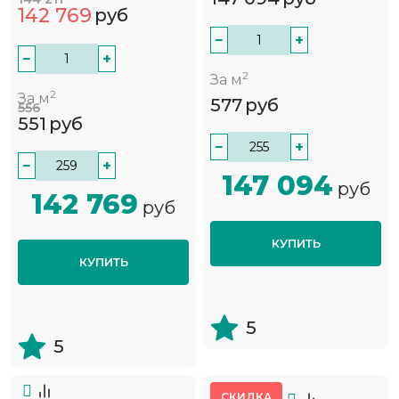
142 769
руб
−
+
−
+
2
За м
2
За м
577
руб
556
551
руб
−
+
−
+
147 094
руб
142 769
руб
КУПИТЬ
КУПИТЬ
5
5
СКИДКА