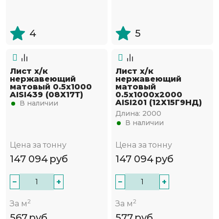
4
5
Лист х/к
Лист х/к
нержавеющий
нержавеющий
матовый 0.5х1000
матовый
AISI439 (08Х17Т)
0.5х1000х2000
AISI201 (12Х15Г9НД)
В наличии
Длина:
2000
В наличии
Цена за тонну
Цена за тонну
147 094
руб
147 094
руб
−
+
−
+
2
2
За м
За м
567
руб
577
руб