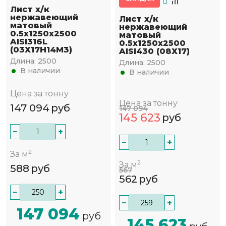
Лист х/к
нержавеющий
Лист х/к
матовый
нержавеющий
0.5х1250х2500
матовый
AISI316L
0.5х1250х2500
(03Х17Н14М3)
AISI430 (08Х17)
Длина:
2500
Длина:
2500
В наличии
В наличии
Цена за тонну
Цена за тонну
147 094
руб
147 094
145 623
руб
−
+
−
+
2
За м
2
За м
588
руб
567
562
руб
−
+
−
+
147 094
руб
145 623