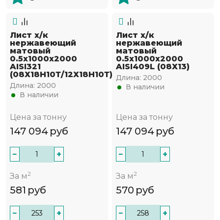
Лист х/к
Лист х/к
нержавеющий
нержавеющий
матовый
матовый
0.5х1000х2000
0.5х1000х2000
AISI321
AISI409L (08Х13)
(08Х18Н10Т/12Х18Н10Т)
Длина:
2000
Длина:
2000
В наличии
В наличии
Цена за тонну
Цена за тонну
147 094
руб
147 094
руб
−
+
−
+
2
2
За м
За м
581
руб
570
руб
−
+
−
+