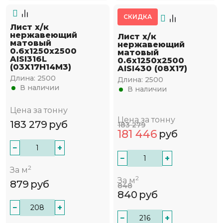
СКИДКА
Лист х/к
нержавеющий
Лист х/к
матовый
нержавеющий
0.6х1250х2500
матовый
AISI316L
0.6х1250х2500
(03Х17Н14М3)
AISI430 (08Х17)
Длина:
2500
Длина:
2500
В наличии
В наличии
Цена за тонну
Цена за тонну
183 279
руб
183 279
181 446
руб
−
+
−
+
2
За м
2
За м
879
руб
848
840
руб
−
+
−
+