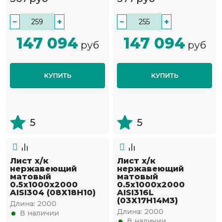
−
+
−
+
147 094
147 094
руб
руб
КУПИТЬ
КУПИТЬ
5
5
Лист х/к
Лист х/к
нержавеющий
нержавеющий
матовый
матовый
0.5х1000х2000
0.5х1000х2000
AISI304 (08Х18Н10)
AISI316L
(03Х17Н14М3)
Длина:
2000
Длина:
2000
В наличии
В наличии