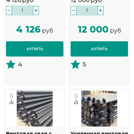
4 126
руб
12 000
руб
−
+
−
+
4 126
12 000
руб
руб
КУПИТЬ
КУПИТЬ
4
5
Винтовая свая с
Усиленная винтовая