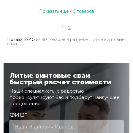
Показать еще
40
товаров
1
2
Показано
40
из
50 товаров
в разделе
Литые винтовые
сваи
Литые винтовые сваи –
быстрый расчет стоимости
Наши специалисты с радостью
проконсультируют Вас и подберут наилучшее
предожение
ФИО
*